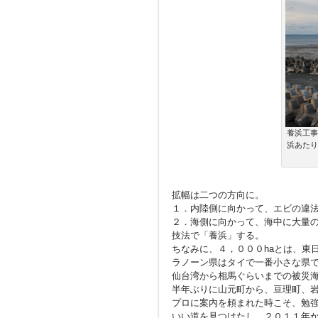
養浜工事
浜あたり
拡幅は二つの方向に。
１．内陸側に向かって、エビの違
２．海側に向かって、海中に大量
技法で「養浜」する。
ちなみに、４，０００haとは、東
ラノーン県はタイで一番小さな県
仙台湾から相馬ぐらいまでの被災
半年ぶりに山元町から、亘理町、
プロに案内を頼まれた時こそ、勉
いい道を見つけたし、２０１１年