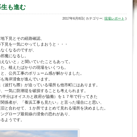
再生も進む
2017年6月8日( カテゴリー:
現場レポート
)
察地下見とその経路確認、
の下見を一気にやってしまおうと・・・
れなくなるのですが、
の邪魔になるし。
植えないと」と聞いていたこともあって。
った。植えたばかりの現場をいくつも。
こと、公共工事のボリューム感が解かりました。
部も海岸浸食が進んでいます。
線（波打ち際）が迫っている場所も他市町にはあります。
時、一気に防潮堤を破損することも考えられます。
その半分はオイスカと政府が協働）を１７年で行ってきた
府関係者が、「養浜工事も見たい」と言った場合にと思い、
復旧と合わせて、１か所でまとめて見れる場所を決めました。
マングローブ最前線の浸食の恐れがあり、
いるようです。