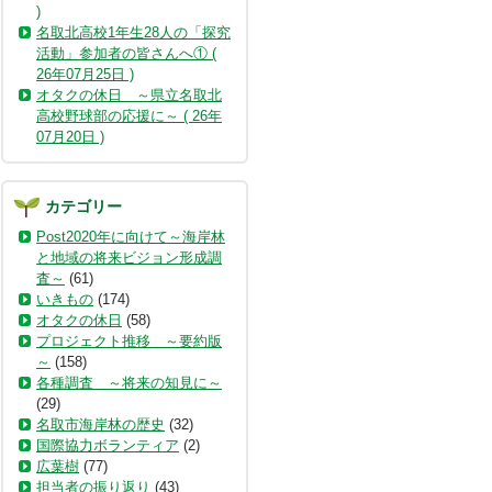
)
名取北高校1年生28人の「探究
活動」参加者の皆さんへ① (
26年07月25日 )
オタクの休日 ～県立名取北
高校野球部の応援に～ ( 26年
07月20日 )
カテゴリー
Post2020年に向けて～海岸林
と地域の将来ビジョン形成調
査～
(61)
いきもの
(174)
オタクの休日
(58)
プロジェクト推移 ～要約版
～
(158)
各種調査 ～将来の知見に～
(29)
名取市海岸林の歴史
(32)
国際協力ボランティア
(2)
広葉樹
(77)
担当者の振り返り
(43)