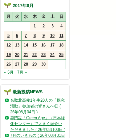
2017年6月
月
火
水
木
金
土
日
1
2
3
4
5
6
7
8
9
10
11
12
13
14
15
16
17
18
19
20
21
22
23
24
25
26
27
28
29
30
« 5月
7月 »
最新投稿NEWS
名取北高校1年生28人の「探究
活動」参加者の皆さんへ② (
26年08月04日 )
専門誌「Green Age」（日本緑
化センター）で大きく紹介い
ただきました ( 26年08月03日 )
7月のいきもの ( 26年08月01日