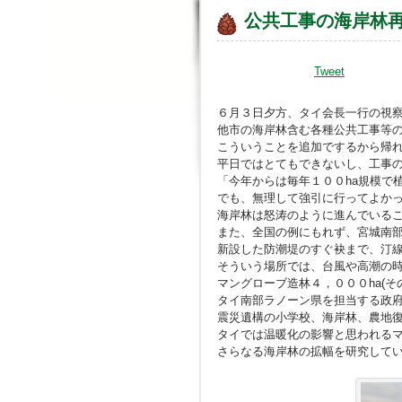
公共工事の海岸林
Tweet
６月３日夕方、タイ会長一行の視
他市の海岸林含む各種公共工事等
こういうことを追加でするから帰
平日ではとてもできないし、工事
「今年からは毎年１００ha規模で
でも、無理して強引に行ってよか
海岸林は怒涛のように進んでいる
また、全国の例にもれず、宮城南
新設した防潮堤のすぐ袂まで、汀
そういう場所では、台風や高潮の
マングローブ造林４，０００ha(
タイ南部ラノーン県を担当する政
震災遺構の小学校、海岸林、農地
タイでは温暖化の影響と思われる
さらなる海岸林の拡幅を研究して