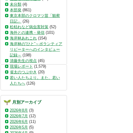
未分類
(4)
本部発
(861)
東京本部のクロマツ苗「観察
日記」
(26)
松枯れなど病虫害対策
(52)
海外との連携・発信
(101)
海岸林あれこれ
(154)
海岸林の“ひと”～ボランティア
リピーターへのインタビュー
記録～
(198)
清藤先生の視点
(45)
現場レポート
(1,579)
省太のつぶやき
(20)
若い人たちより。また、若い
人たちへ
(126)
月別アーカイブ
2026年8月
(3)
2026年7月
(12)
2026年6月
(11)
2026年5月
(5)
2026年4月
(9)