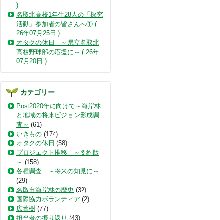
)
名取北高校1年生28人の「探究
活動」参加者の皆さんへ① (
26年07月25日 )
オタクの休日 ～県立名取北
高校野球部の応援に～ ( 26年
07月20日 )
カテゴリー
Post2020年に向けて～海岸林
と地域の将来ビジョン形成調
査～
(61)
いきもの
(174)
オタクの休日
(58)
プロジェクト推移 ～要約版
～
(158)
各種調査 ～将来の知見に～
(29)
名取市海岸林の歴史
(32)
国際協力ボランティア
(2)
広葉樹
(77)
担当者の振り返り
(43)