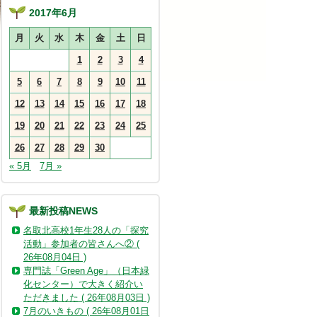
2017年6月
月
火
水
木
金
土
日
1
2
3
4
5
6
7
8
9
10
11
12
13
14
15
16
17
18
19
20
21
22
23
24
25
26
27
28
29
30
« 5月
7月 »
最新投稿NEWS
名取北高校1年生28人の「探究
活動」参加者の皆さんへ② (
26年08月04日 )
専門誌「Green Age」（日本緑
化センター）で大きく紹介い
ただきました ( 26年08月03日 )
7月のいきもの ( 26年08月01日