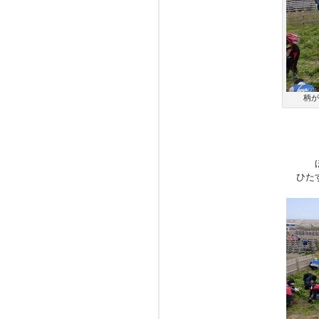
柄が
ひた