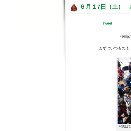
６月１7日（土）
Tweet
快晴
まずはいつものよ
写真は