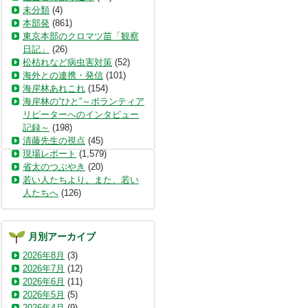
未分類
(4)
本部発
(861)
東京本部のクロマツ苗「観察
日記」
(26)
松枯れなど病虫害対策
(52)
海外との連携・発信
(101)
海岸林あれこれ
(154)
海岸林の“ひと”～ボランティア
リピーターへのインタビュー
記録～
(198)
清藤先生の視点
(45)
現場レポート
(1,579)
省太のつぶやき
(20)
若い人たちより。また、若い
人たちへ
(126)
月別アーカイブ
2026年8月
(3)
2026年7月
(12)
2026年6月
(11)
2026年5月
(5)
2026年4月
(9)