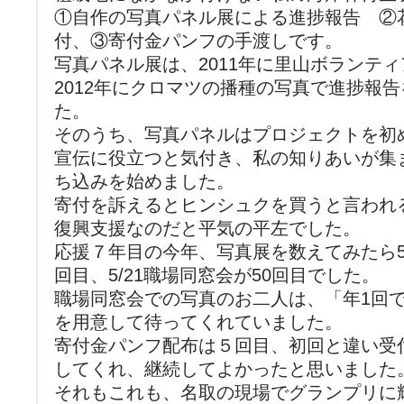
①自作の写真パネル展による進捗報告 ②
付、③寄付金パンフの手渡しです。
写真パネル展は、2011年に里山ボランテ
2012年にクロマツの播種の写真で進捗報
た。
そのうち、写真パネルはプロジェクトを初
宣伝に役立つと気付き、私の知りあいが集
ち込みを始めました。
寄付を訴えるとヒンシュクを買うと言われ
復興支援なのだと平気の平左でした。
応援７年目の今年、写真展を数えてみたら5/
回目、5/21職場同窓会が50回目でした。
職場同窓会での写真のお二人は、「年1回でご
を用意して待ってくれていました。
寄付金パンフ配布は５回目、初回と違い受
してくれ、継続してよかったと思いました
それもこれも、名取の現場でグランプリに