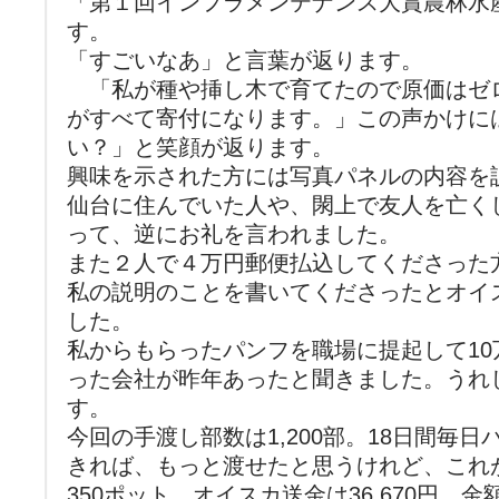
「第１回インフラメンテナンス大賞農林水
す。
「すごいなあ」と言葉が返ります。
「私が種や挿し木で育てたので原価はゼ
がすべて寄付になります。」この声かけに
い？」と笑顔が返ります。
興味を示された方には写真パネルの内容を
仙台に住んでいた人や、閖上で友人を亡く
って、逆にお礼を言われました。
また２人で４万円郵便払込してくださった
私の説明のことを書いてくださったとオイ
した。
私からもらったパンフを職場に提起して1
った会社が昨年あったと聞きました。うれ
す。
今回の手渡し部数は1,200部。18日間毎
きれば、もっと渡せたと思うけれど、これ
350ポット、オイスカ送金は36,670円 