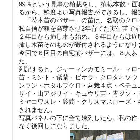
99％という見事な植栽をし、植栽本数・
るから、鮮度よい写真報告ができるし、報
「花木苗のバザー」の苗は、名取のクロ
私自信が種を発芽させ2年育てた実生苗で
２年目から挿し木も始め、３年目からは近
挿し木苗そのものが寄付されるようになり
今回で６回目の自宅前バザーには、８人以
た。
列記すると、ジャーマンカモミール・マロ
苗・ミント・紫蘭・ビオラ・クロタネソウ
ンラン・ホタルブクロ・盆栽４点・ペチュ
サイ・山アジサイ・キュウリ苗・青ジソ・
ミヤコワスレ・鈴蘭・クリスマスローズ・
きれません。
写真パネルの下に全て陳列したら、私の作
なく後回しになりました。