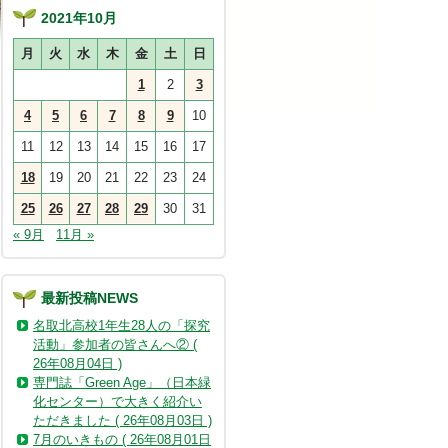
2021年10月
月
火
水
木
金
土
日
1
2
3
4
5
6
7
8
9
10
11
12
13
14
15
16
17
18
19
20
21
22
23
24
25
26
27
28
29
30
31
« 9月
11月 »
最新投稿NEWS
名取北高校1年生28人の「探究
活動」参加者の皆さんへ② (
26年08月04日 )
専門誌「Green Age」（日本緑
化センター）で大きく紹介い
ただきました ( 26年08月03日 )
7月のいきもの ( 26年08月01日