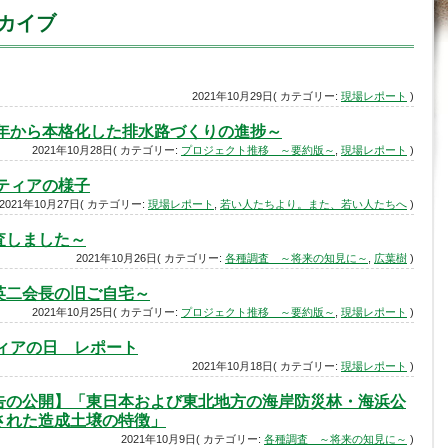
ーカイブ
2021年10月29日( カテゴリー:
現場レポート
)
8年から本格化した排水路づくりの進捗～
2021年10月28日( カテゴリー:
プロジェクト推移 ～要約版～
,
現場レポート
)
ンティアの様子
2021年10月27日( カテゴリー:
現場レポート
,
若い人たちより。また、若い人たちへ
)
査しました～
2021年10月26日( カテゴリー:
各種調査 ～将来の知見に～
,
広葉樹
)
英二会長の旧ご自宅～
2021年10月25日( カテゴリー:
プロジェクト推移 ～要約版～
,
現場レポート
)
ティアの日 レポート
2021年10月18日( カテゴリー:
現場レポート
)
告の公開】「東日本および東北地方の海岸防災林・海浜公
された造成土壌の特徴」
2021年10月9日( カテゴリー:
各種調査 ～将来の知見に～
)