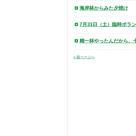
海岸林からみた夕焼け
7月31日（土）臨時ボラ
精一杯やったんだから、
« 前ページへ