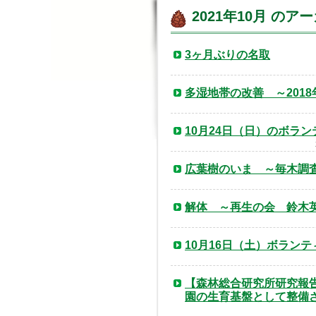
2021年10月 のア
3ヶ月ぶりの名取
多湿地帯の改善 ～201
10月24日（日）のボラ
広葉樹のいま ～毎木調
解体 ～再生の会 鈴木
10月16日（土）ボラン
【森林総合研究所研究報
園の生育基盤として整備