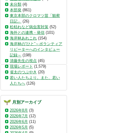
未分類
(4)
本部発
(861)
東京本部のクロマツ苗「観察
日記」
(26)
松枯れなど病虫害対策
(52)
海外との連携・発信
(101)
海岸林あれこれ
(154)
海岸林の“ひと”～ボランティア
リピーターへのインタビュー
記録～
(198)
清藤先生の視点
(45)
現場レポート
(1,579)
省太のつぶやき
(20)
若い人たちより。また、若い
人たちへ
(126)
月別アーカイブ
2026年8月
(3)
2026年7月
(12)
2026年6月
(11)
2026年5月
(5)
2026年4月
(9)