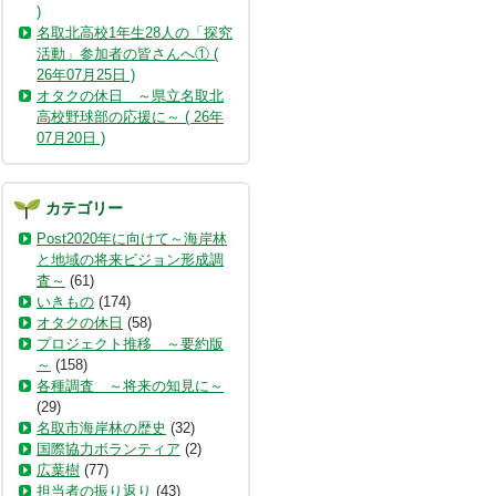
)
名取北高校1年生28人の「探究
活動」参加者の皆さんへ① (
26年07月25日 )
オタクの休日 ～県立名取北
高校野球部の応援に～ ( 26年
07月20日 )
カテゴリー
Post2020年に向けて～海岸林
と地域の将来ビジョン形成調
査～
(61)
いきもの
(174)
オタクの休日
(58)
プロジェクト推移 ～要約版
～
(158)
各種調査 ～将来の知見に～
(29)
名取市海岸林の歴史
(32)
国際協力ボランティア
(2)
広葉樹
(77)
担当者の振り返り
(43)