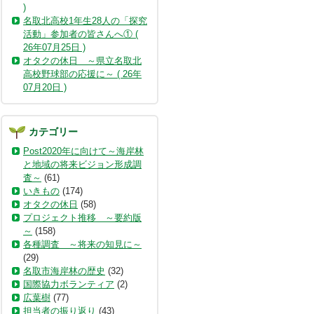
)
名取北高校1年生28人の「探究
活動」参加者の皆さんへ① (
26年07月25日 )
オタクの休日 ～県立名取北
高校野球部の応援に～ ( 26年
07月20日 )
カテゴリー
Post2020年に向けて～海岸林
と地域の将来ビジョン形成調
査～
(61)
いきもの
(174)
オタクの休日
(58)
プロジェクト推移 ～要約版
～
(158)
各種調査 ～将来の知見に～
(29)
名取市海岸林の歴史
(32)
国際協力ボランティア
(2)
広葉樹
(77)
担当者の振り返り
(43)