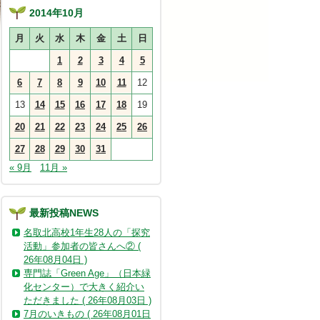
2014年10月
月
火
水
木
金
土
日
1
2
3
4
5
6
7
8
9
10
11
12
13
14
15
16
17
18
19
20
21
22
23
24
25
26
27
28
29
30
31
« 9月
11月 »
最新投稿NEWS
名取北高校1年生28人の「探究
活動」参加者の皆さんへ② (
26年08月04日 )
専門誌「Green Age」（日本緑
化センター）で大きく紹介い
ただきました ( 26年08月03日 )
7月のいきもの ( 26年08月01日