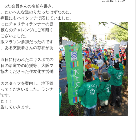
ご支援くださ
った会員さんの名前を書き、
走。たいへんな道のりだったはずなのに、
の声援にもハイタッチで応じていました。
ださったチャリティランナーの皆
。彼らのチャレンジにご寄附く
うございました。
大阪マラソン参加だったのです
は、ある支援者さんの存在があ
２５日に行われたエキスポでの
当日の沿道での応援等、大阪マ
ご協力くださった住友化学労働
スカスタッフを案内し、地下鉄
送ってくださいました。ランナ
ずです。
した！！
報告していきます。