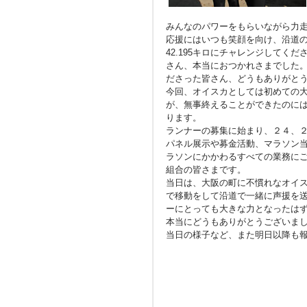
みんなのパワーをもらいながら力
応援にはいつも笑顔を向け、沿道
42.195キロにチャレンジしてく
さん、本当におつかれさまでした
ださった皆さん、どうもありがと
今回、オイスカとしては初めての
が、無事終えることができたのに
ります。
ランナーの募集に始まり、２４、
パネル展示や募金活動、マラソン
ラソンにかかわるすべての業務に
組合の皆さまです。
当日は、大阪の町に不慣れなオイ
で移動をして沿道で一緒に声援を
ーにとっても大きな力となったは
本当にどうもありがとうございま
当日の様子など、また明日以降も