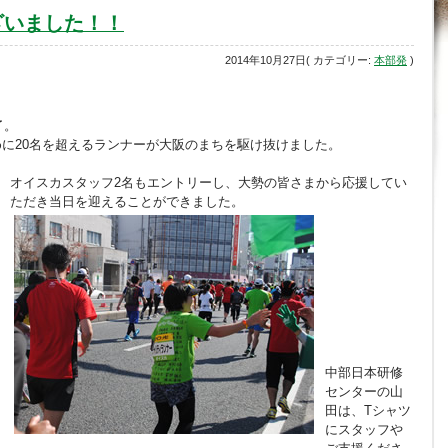
ざいました！！
2014年10月27日( カテゴリー:
本部発
)
了。
に20名を超えるランナーが大阪のまちを駆け抜けました。
オイスカスタッフ2名もエントリーし、大勢の皆さまから応援してい
ただき当日を迎えることができました。
中部日本研修
センターの山
田は、Tシャツ
にスタッフや