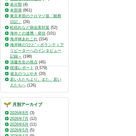
未分類
(4)
本部発
(861)
東京本部のクロマツ苗「観察
日記」
(26)
松枯れなど病虫害対策
(52)
海外との連携・発信
(101)
海岸林あれこれ
(154)
海岸林の“ひと”～ボランティア
リピーターへのインタビュー
記録～
(198)
清藤先生の視点
(45)
現場レポート
(1,579)
省太のつぶやき
(20)
若い人たちより。また、若い
人たちへ
(126)
月別アーカイブ
2026年8月
(3)
2026年7月
(12)
2026年6月
(11)
2026年5月
(5)
2026年4月
(9)