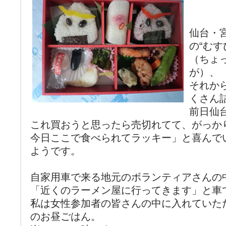
仙台・
の“む
（ちょ
が）、
それか
くさん
前日仙
これ買おうと思ったら売切れてて、がっか
今日ここで食べられてラッキー」と喜んで
ようです。
自家用車で来る地元のボランティアさんの
「近くのラーメン屋に行ってきます」と車
私は女性参加者の皆さんの中に入れていた
のお昼ごはん。