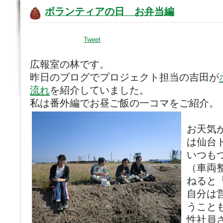
ボランティアの日 お弁当編
Tweet
広報室の林です。
昨日のブログでプロジェクト担当の吉田が
流れ
を紹介していました。
私は番外編でお昼ご飯の一コマをご紹介。
お天気
は仙台
いつも
（車両
ねると
自分は
うこと
性社員