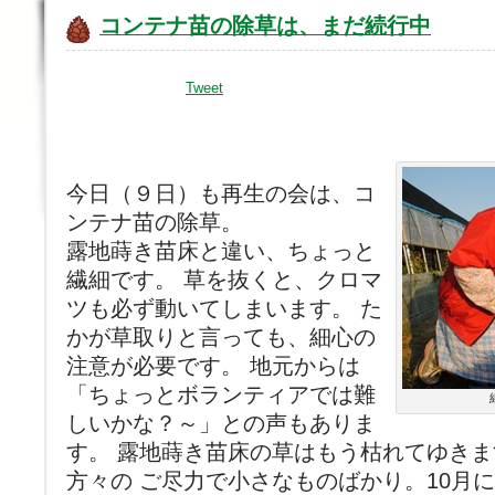
コンテナ苗の除草は、まだ続行中
Tweet
今日（９日）も再生の会は、コ
ンテナ苗の除草。
露地蒔き苗床と違い、ちょっと
繊細です。 草を抜くと、クロマ
ツも必ず動いてしまいます。 た
かが草取りと言っても、細心の
注意が必要です。 地元からは
「ちょっとボランティアでは難
しいかな？～」との声もありま
す。 露地蒔き苗床の草はもう枯れてゆき
方々の ご尽力で小さなものばかり。10月