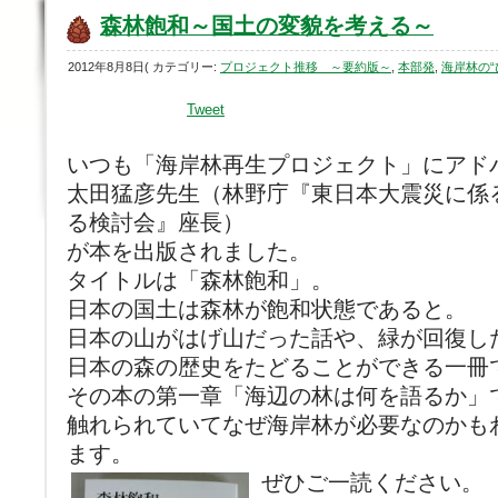
森林飽和～国土の変貌を考える～
2012年8月8日( カテゴリー:
プロジェクト推移 ～要約版～
,
本部発
,
海岸林の
Tweet
いつも「海岸林再生プロジェクト」にアド
太田猛彦先生（林野庁『東日本大震災に係
る検討会』座長）
が本を出版されました。
タイトルは「森林飽和」。
日本の国土は森林が飽和状態であると。
日本の山がはげ山だった話や、緑が回復し
日本の森の歴史をたどることができる一冊
その本の第一章「海辺の林は何を語るか」
触れられていてなぜ海岸林が必要なのかも
ます。
ぜひご一読ください。