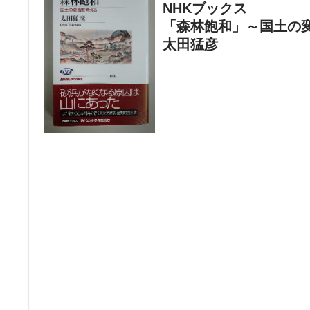
NHKブックス
「森林飽和」～国土の
太田猛彦