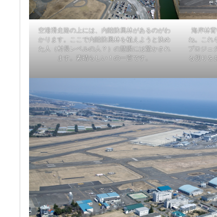
空港滑走路の上には、内陸防風林があるのがわ
海岸林背
かります。ここで内陸防風林を植えようと決め
ね。これ
た人（村長レベルの人？）の慧眼には驚かされ
プロジェク
ます。素晴らしい！の一言です。
る切りを