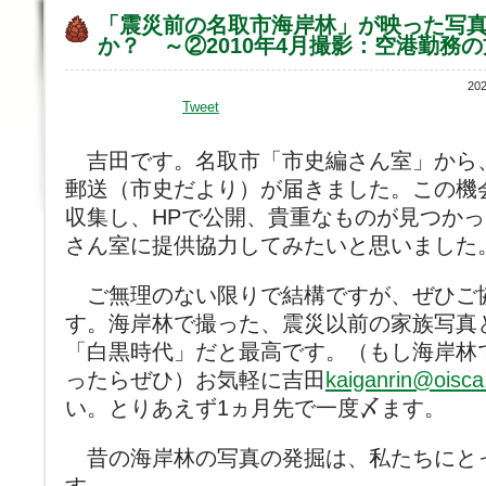
「震災前の名取市海岸林」が映った写
か？ ～②2010年4月撮影：空港勤務
20
Tweet
吉田です。名取市「市史編さん室」から
郵送（市史だより）が届きました。この機
収集し、HPで公開、貴重なものが見つか
さん室に提供協力してみたいと思いました
ご無理のない限りで結構ですが、ぜひご
す。海岸林で撮った、震災以前の家族写真
「白黒時代」だと最高です。（もし海岸林
ったらぜひ）お気軽に吉田
kaiganrin@oisca
い。とりあえず1ヵ月先で一度〆ます。
昔の海岸林の写真の発掘は、私たちにと