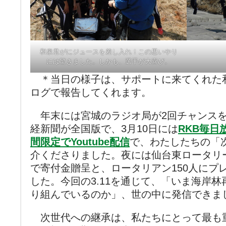
和泉君がにジュースを差し入れ！この思いやり
には驚きました。しかも、選手が大喜び。
＊当日の様子は、サポートに来てくれた和
ログで報告してくれます。
年末には宮城のラジオ局が2回チャンスを
経新聞が全国版で、3月10日には
RKB毎日
間限定でYoutube配信
で、わたしたちの「
介くださりました。夜には仙台東ロータリ
で寄付金贈呈と、ロータリアン150人にプ
した。今回の3.11を通じて、「いま海岸
り組んでいるのか」、世の中に発信できま
次世代への継承は、私たちにとって最も