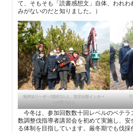
て、そもそも「読書感想文」自体、われわ
みがないのだと知りました。）
海岸林リーダー2期生3人と、東京本部インター
千
ンの青山さん
今冬は、参加回数数十回レベルのベテラ
数調整伐指導者講習会を初めて実施し、安
る体制を目指しています。厳冬期でも伐採