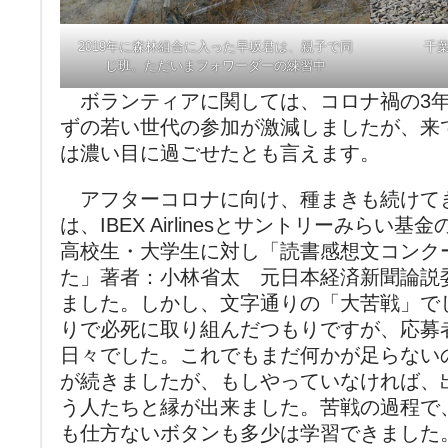
2019年に森林組合に入った早坂君は、親子で同
千
じ班。ただいまフォワーダーの練習中
ボランティアに関しては、コロナ禍の3年
ずの若い世代の参加が激減しましたが、来
は濃い目に過ごせたとも言えます。
アフターコロナに向け、種まきも続けて
は、IBEX Airlinesとサントリーみらい
高校生・大学生に対し「読書感想文コンク
た」著者：小林省太 元日本経済新聞論説
ました。しかし、文字通りの「大苦戦」で
りで必死に取り組んだつもりですが、応募
日々でした。これでもまだ何かが足らない
が続きましたが、もしやっていなければ、
う人たちと縁が出来ました。苦戦の過程で
も仕方ないボタンも多少は学習できました