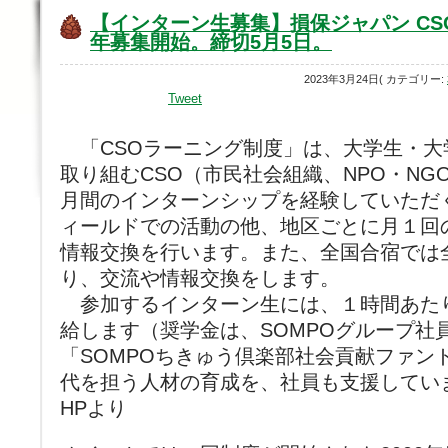
【インターン生募集】損保ジャパン CS
年募集開始。締切5月5日。
2023年3月24日( カテゴリー:
Tweet
「CSOラーニング制度」は、大学生・大
取り組むCSO（市民社会組織、NPO・N
月間のインターンシップを経験していただ
ィールドでの活動の他、地区ごとに月１回
情報交換を行います。また、全国合宿では
り、交流や情報交換をします。
参加するインターン生には、１時間あたり
給します（奨学金は、SOMPOグループ社
「SOMPOちきゅう倶楽部社会貢献ファン
代を担う人材の育成を、社員も支援してい
HPより