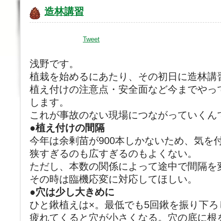
造林講習
Tweet
浅野です。
植栽を始めるにあたり、その初日に造林講
植え付けの注意点・安全面など今までやっ
します。
これが事故のない現場につながっていくん
●植え付けの間隔
今年は余剰苗が900本しかないため、気を
狭すぎるのも広すぎるのもよくない。
ただし、本数の関係によって途中で間隔を
その時は臨機応変に対応してほしい。
●穴は少し大きめに
ひと鍬植えは×。最低でも5回鍬を振り下
疲れてくると穴が小さくなる。穴の底に根