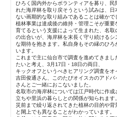
ひろく国内外からボランティアを募り、民
れた海岸林を取り戻そうという試みは、日
ない画期的な取り組みであることは確かで
植林事業は達成後の維持・管理こそが重要
育てるという支援によって生まれた、名取
の出合いが、海岸林を末長く守り続けるシ
な期待を抱きます。私自身もその縁のひろ
います。
これまで主に仙台市で調査を進めてきまし
たいと考え、3月17日・18日の両日、
キックオフというべきヒアリング調査をオ
吉田俊通さん、このたびオイスカのアドバ
さんとご一緒におこないました。
名取市の海岸林については江戸時代に作成
立ちや里浜の暮らしとの関係が知られます
災前まで繰り返されてきた植林の目的や背
と閖上でも異なることがわかっています。