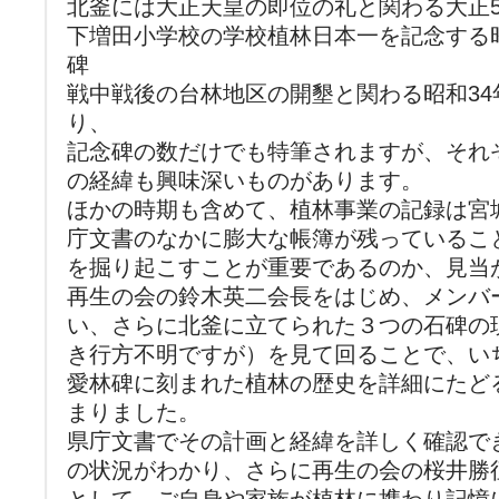
北釜には大正天皇の即位の礼と関わる大正
下増田小学校の学校植林日本一を記念する
碑
戦中戦後の台林地区の開墾と関わる昭和34
り、
記念碑の数だけでも特筆されますが、それ
の経緯も興味深いものがあります。
ほかの時期も含めて、植林事業の記録は宮
庁文書のなかに膨大な帳簿が残っているこ
を掘り起こすことが重要であるのか、見当
再生の会の鈴木英二会長をはじめ、メンバ
い、さらに北釜に立てられた３つの石碑の
き行方不明ですが）を見て回ることで、い
愛林碑に刻まれた植林の歴史を詳細にたど
まりました。
県庁文書でその計画と経緯を詳しく確認で
の状況がわかり、さらに再生の会の桜井勝