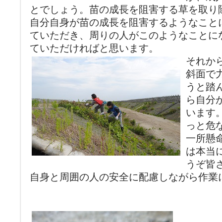
とでしょう。苗の成長を阻害する草を取り
自分自身が苗の成長を阻害するようなこと
ていただき、周りの人がこのようなことに
ていただければと思います。
それか
斜面で
うと踏
ら自分
います
っと危
一所懸
は本当
うぞ皆
自身と周囲の人の安全に配慮しながら作業