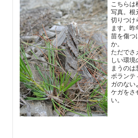
こちらは
写真。根
切りつけ
ます。昨
苗を傷つ
か。
ただでさ
しい環境
まうのは
ボランテ
ガのない
ケガをさ
い。