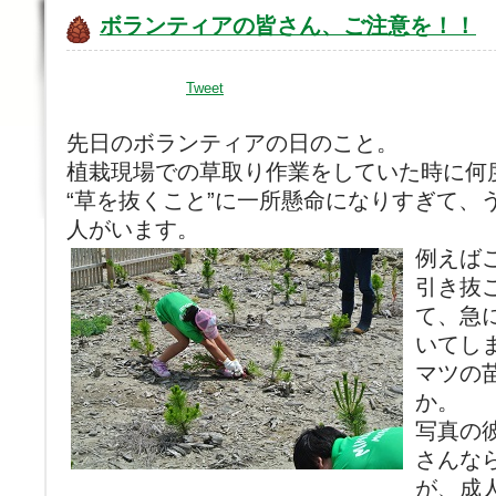
ボランティアの皆さん、ご注意を！！
Tweet
先日のボランティアの日のこと。
植栽現場での草取り作業をしていた時に何
“草を抜くこと”に一所懸命になりすぎて、
人がいます。
例えば
引き抜
て、急
いてし
マツの
か。
写真の
さんな
が、成