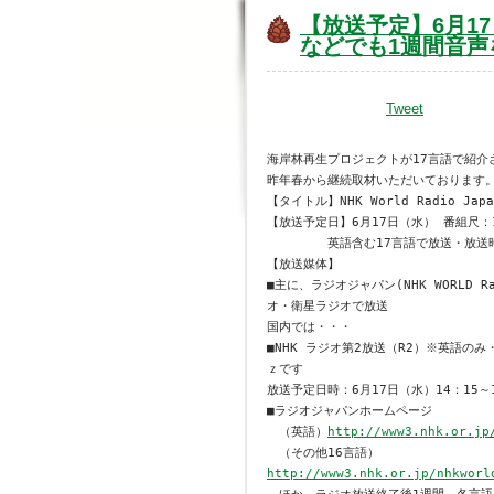
【放送予定】6月17日（
などでも1週間音声
Tweet
海岸林再生プロジェクトが17言語で紹介さ
昨年春から継続取材いただいております。
【タイトル】NHK World Radio J
【放送予定日】6月17日（水） 番組尺：1
　　　　　英語含む17言語で放送・放送
【放送媒体】

■主に、ラジオジャパン(NHK WORLD R
オ・衛星ラジオで放送

国内では・・・

■NHK ラジオ第2放送（R2）※英語のみ・
ｚです

放送予定日時：6月17日（水）14：15～1
■ラジオジャパンホームページ

　（英語）
http://www3.nhk.or.jp
http://www3.nhk.or.jp/nhkworl