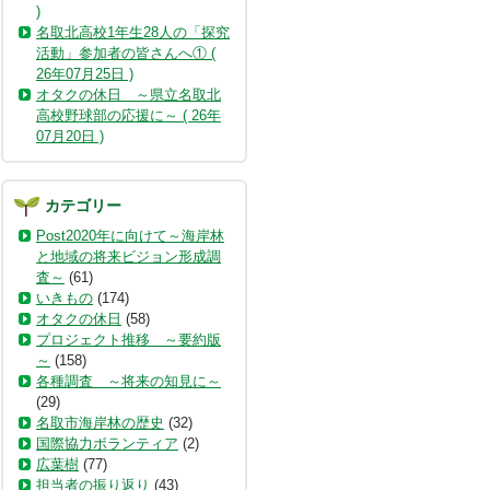
)
名取北高校1年生28人の「探究
活動」参加者の皆さんへ① (
26年07月25日 )
オタクの休日 ～県立名取北
高校野球部の応援に～ ( 26年
07月20日 )
カテゴリー
Post2020年に向けて～海岸林
と地域の将来ビジョン形成調
査～
(61)
いきもの
(174)
オタクの休日
(58)
プロジェクト推移 ～要約版
～
(158)
各種調査 ～将来の知見に～
(29)
名取市海岸林の歴史
(32)
国際協力ボランティア
(2)
広葉樹
(77)
担当者の振り返り
(43)