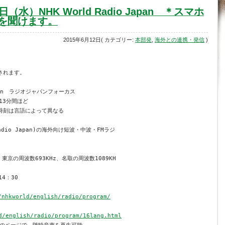
水）NHK World Radio Japan ＊スマホ
を聞けます。
2015年6月12日( カテゴリー:
本部発
,
海外との連携・発信
)
れます。



apan　ラジオジャパンフォーカス

3分間ほど

時刻は言語によって異なる　

adio Japan)の海外向け短波・中波・FMラジ

東京の周波数693KHz、名取の周波数1089KH

4：30

/nhkworld/english/radio/program/
d/english/radio/program/16lang.html