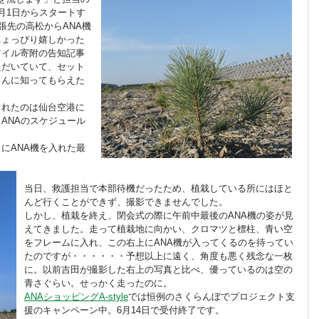
月1日からスタートす
張先の高松からANA機
ちょっぴり嬉しかった
マイル寄附の告知記事
ただいていて、セット
さんに知ってもらえた
されたのは仙台空港に
ANAのスケジュール
にANA機を入れた最
当日、救護担当で本部待機だったため、植栽している所にはほと
んど行くことができず、撮影できませんでした。
しかし、植栽を終え、閉会式の際に午前中最後のANA機の姿が見
えてきました。走って植栽地に向かい、クロマツと標柱、青い空
をフレームに入れ、この右上にANA機が入ってくるのを待ってい
たのですが・・・・・・予想以上に遠く、角度も悪く残念な一枚
に。以前吉田が撮影した右上の写真と比べ、優っているのは空の
青さぐらい。せっかく走ったのに。
ANAショッピングA-style
では恒例のさくらんぼでプロジェクト支
援のキャンペーン中。6月14日で受付終了です。