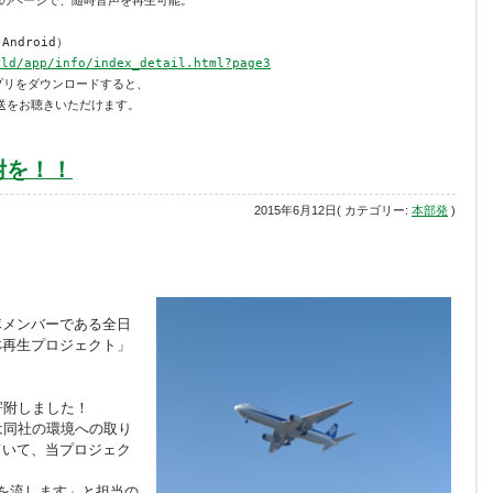
のページで、随時音声を再生可能。

ndroid）

rld/app/info/index_detail.html?page3
リをダウンロードすると、

送をお聴きいただけます。
附を！！
2015年6月12日( カテゴリー:
本部発
)
隊メンバーである全日
林再生プロジェクト」
寄附しました！
は同社の環境への取り
ていて、当プロジェク
を流します」と担当の