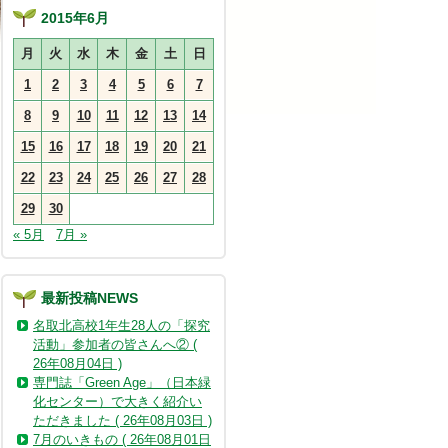
2015年6月
月
火
水
木
金
土
日
1
2
3
4
5
6
7
8
9
10
11
12
13
14
15
16
17
18
19
20
21
22
23
24
25
26
27
28
29
30
« 5月
7月 »
最新投稿NEWS
名取北高校1年生28人の「探究
活動」参加者の皆さんへ② (
26年08月04日 )
専門誌「Green Age」（日本緑
化センター）で大きく紹介い
ただきました ( 26年08月03日 )
7月のいきもの ( 26年08月01日