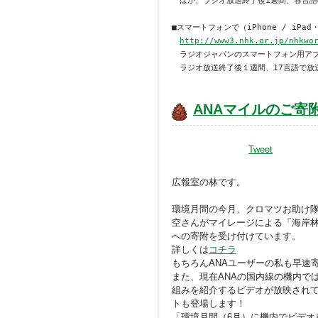

　ほか、ラジオ放送終了後1週間、各言語
■スマートフォンで（iPhone / iPad・A
http://www3.nhk.or.jp/nhkwo
　ラジオジャパンのスマートフォン用アプ
　ラジオ放送終了後１週間、17言語で放
ANAマイルのご寄
Tweet
広報室の林です。
環境月間の今月、クロマツお助け
空さんがマイレージによる「海岸
への寄附を受け付けています。
詳しくは
コチラ
もちろんANAユーザーの私も早速
また、現在ANAの国内線の機内で
組みを紹介するビデオが放映され
トも登場します！
「環境月間（6月）に機内でビデオ