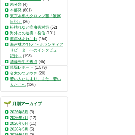
未分類
(4)
本部発
(861)
東京本部のクロマツ苗「観察
日記」
(26)
松枯れなど病虫害対策
(52)
海外との連携・発信
(101)
海岸林あれこれ
(154)
海岸林の“ひと”～ボランティア
リピーターへのインタビュー
記録～
(198)
清藤先生の視点
(45)
現場レポート
(1,579)
省太のつぶやき
(20)
若い人たちより。また、若い
人たちへ
(126)
月別アーカイブ
2026年8月
(3)
2026年7月
(12)
2026年6月
(11)
2026年5月
(5)
2026年4月
(9)