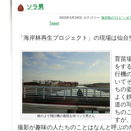
ソラ男
2015年3月24日( カテゴリー:
海岸林の“ひと”～
Tweet
「海岸林再生プロジェクト」の現場は仙台
育苗
をす
行機
いて
ちの
よく
道の
ちの
橋の上で飛行機の着陸を待つソラ男さん
すが
撮影が趣味の人たちのことはなんと呼ぶの