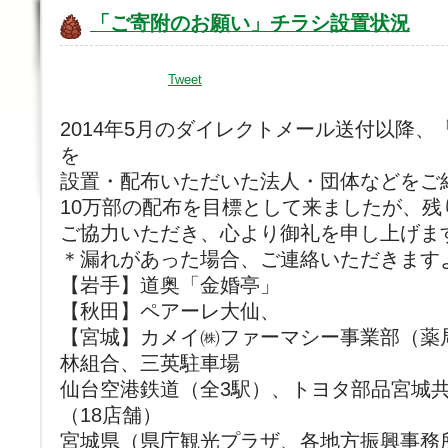
「ご寄附のお願い」チラシ設置状況
Tweet
2014年5月のダイレクトメール送付以降
を
設置・配布いただいた法人・団体などをご
10万部の配布を目標として来ましたが、残
ご協力いただき、心より御礼を申し上げま
＊漏れがあった場合、ご連絡いただきます
【岩手】道奥「金婚亭」
【秋田】ペアーレ大仙、
【宮城】カメイ㈱ファーマシー事業部（薬
林組合、三英駐車場
仙台空港鉄道（全3駅）、トヨタ部品宮城
（18店舗）
宮城県（県庁観光プラザ、各地方振興事務