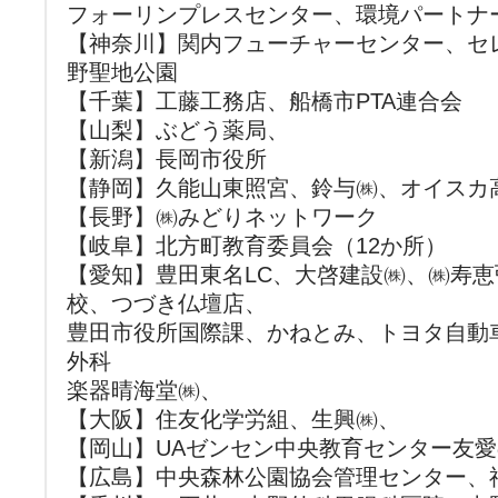
フォーリンプレスセンター、環境パートナ
【神奈川】関内フューチャーセンター、セ
野聖地公園
【千葉】工藤工務店、船橋市PTA連合会
【山梨】ぶどう薬局、
【新潟】長岡市役所
【静岡】久能山東照宮、鈴与㈱、オイスカ
【長野】㈱みどりネットワーク
【岐阜】北方町教育委員会（12か所）
【愛知】豊田東名LC、大啓建設㈱、㈱寿
校、つづき仏壇店、
豊田市役所国際課、かねとみ、トヨタ自動車
外科
楽器晴海堂㈱、
【大阪】住友化学労組、生興㈱、
【岡山】UAゼンセン中央教育センター友
【広島】中央森林公園協会管理センター、