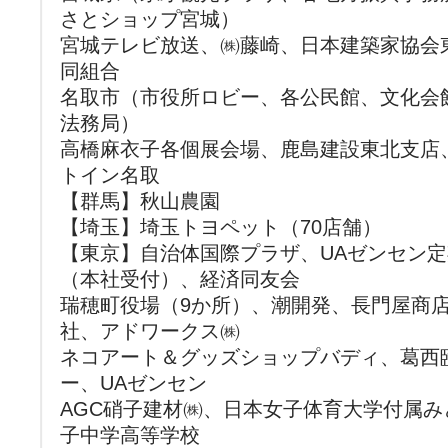
さとショップ宮城）
宮城テレビ放送、㈱藤崎、日本建築家協会
同組合
名取市（市役所ロビー、各公民館、文化会
法務局）
高橋麻衣子各個展会場、鹿島建設東北支店
トイン名取
【群馬】秋山農園
【埼玉】埼玉トヨペット（70店舗）
【東京】自治体国際プラザ、UAゼンセン
（本社受付）、経済同友会
瑞穂町役場（9か所）、潮開発、長門屋商
社、アドワークス㈱
ネコアート＆グッズショップバディ、葛西
ー、UAゼンセン
AGC硝子建材㈱、日本女子体育大学付属
子中学高等学校