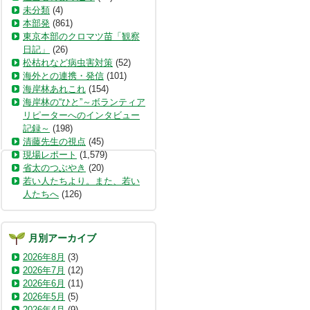
未分類
(4)
本部発
(861)
東京本部のクロマツ苗「観察
日記」
(26)
松枯れなど病虫害対策
(52)
海外との連携・発信
(101)
海岸林あれこれ
(154)
海岸林の“ひと”～ボランティア
リピーターへのインタビュー
記録～
(198)
清藤先生の視点
(45)
現場レポート
(1,579)
省太のつぶやき
(20)
若い人たちより。また、若い
人たちへ
(126)
月別アーカイブ
2026年8月
(3)
2026年7月
(12)
2026年6月
(11)
2026年5月
(5)
2026年4月
(9)