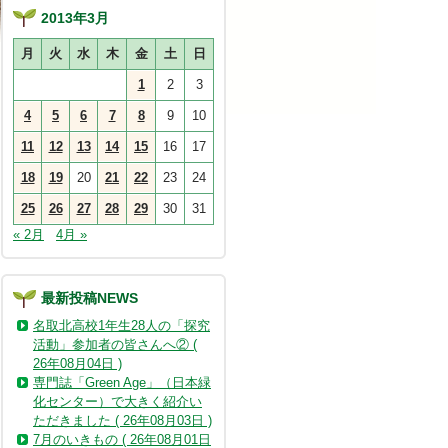
2013年3月
月
火
水
木
金
土
日
1
2
3
4
5
6
7
8
9
10
11
12
13
14
15
16
17
18
19
20
21
22
23
24
25
26
27
28
29
30
31
« 2月
4月 »
最新投稿NEWS
名取北高校1年生28人の「探究
活動」参加者の皆さんへ② (
26年08月04日 )
専門誌「Green Age」（日本緑
化センター）で大きく紹介い
ただきました ( 26年08月03日 )
7月のいきもの ( 26年08月01日