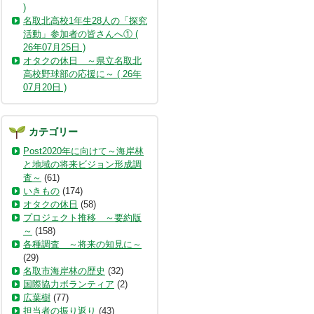
)
名取北高校1年生28人の「探究
活動」参加者の皆さんへ① (
26年07月25日 )
オタクの休日 ～県立名取北
高校野球部の応援に～ ( 26年
07月20日 )
カテゴリー
Post2020年に向けて～海岸林
と地域の将来ビジョン形成調
査～
(61)
いきもの
(174)
オタクの休日
(58)
プロジェクト推移 ～要約版
～
(158)
各種調査 ～将来の知見に～
(29)
名取市海岸林の歴史
(32)
国際協力ボランティア
(2)
広葉樹
(77)
担当者の振り返り
(43)