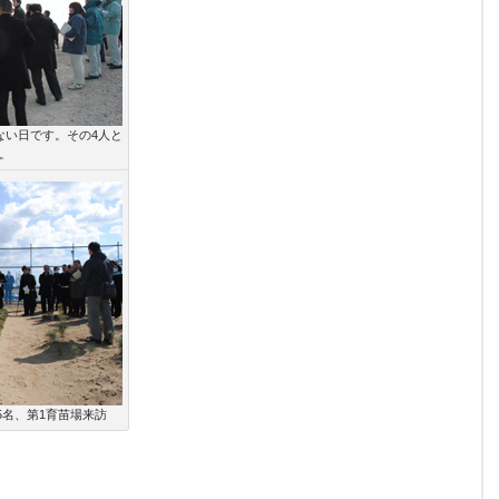
ない日です。その4人と
。
5名、第1育苗場来訪