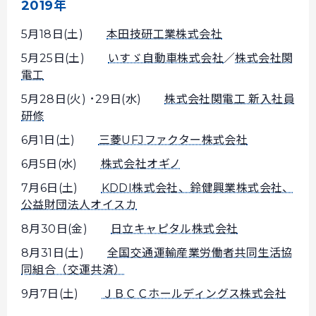
2019年
5月18日(土)
本田技研工業株式会社
5月25日(土)
いすゞ自動車株式会社
／
株式会社関
電工
5月28日(火) ･29日(水)
株式会社関電工 新入社員
研修
6月1日(土)
三菱UFJファクター株式会社
6月5日(水)
株式会社オギノ
7月6日(土)
KDDI株式会社、鈴健興業株式会社、
公益財団法人オイスカ
8月30日(金)
日立キャピタル株式会社
8月31日(土)
全国交通運輸産業労働者共同生活協
同組合（交運共済）
9月7日(土)
ＪＢＣＣホールディングス株式会社