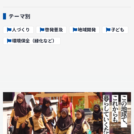
テーマ別
人づくり
啓発普及
地域開発
子ども
環境保全（緑化など）