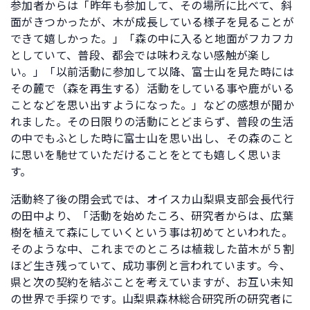
参加者からは「昨年も参加して、その場所に比べて、斜
面がきつかったが、木が成長している様子を見ることが
できて嬉しかった。」「森の中に入ると地面がフカフカ
としていて、普段、都会では味わえない感触が楽し
い。」「以前活動に参加して以降、富士山を見た時には
その麓で（森を再生する）活動をしている事や鹿がいる
ことなどを思い出すようになった。」などの感想が聞か
れました。その日限りの活動にとどまらず、普段の生活
の中でもふとした時に富士山を思い出し、その森のこと
に思いを馳せていただけることをとても嬉しく思いま
す。
活動終了後の閉会式では、オイスカ山梨県支部会長代行
の田中より、「活動を始めたころ、研究者からは、広葉
樹を植えて森にしていくという事は初めてといわれた。
そのような中、これまでのところは植栽した苗木が５割
ほど生き残っていて、成功事例と言われています。今、
県と次の契約を結ぶことを考えていますが、お互い未知
の世界で手探りです。山梨県森林総合研究所の研究者に