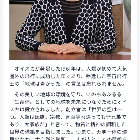
オイスカが発足した1961年は、人類が初めて大気
圏外の飛行に成功した年であり、帰還した宇宙飛行
士の「地球は青かった」の言葉は忘れられません。
その美しい地球の環境を守り、いのちあふるる
〝生命体〟としての地球を未来につなぐためにオイ
スカは設立されました。創立者は「世界の空は一
つ。人類は民族、宗教、言葉等々違っても皆兄弟で
あり、大家族だ」と言って、物質と精神の調和した
世界の構築を目指しました。つまり、天地一体の環
境のなかに大自然と融和し、人が人としての尊厳を