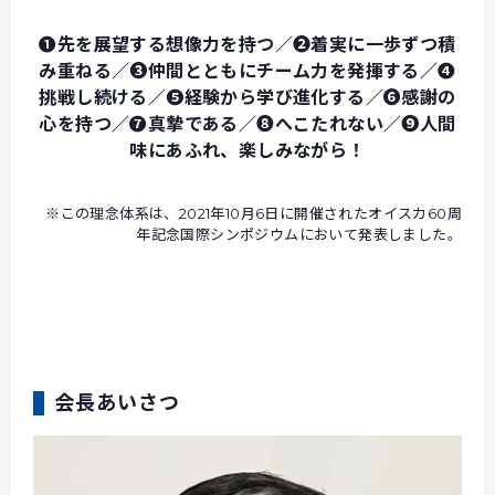
❶先を展望する想像力を持つ／❷着実に一歩ずつ積
み重ねる／❸仲間とともにチーム力を発揮する／❹
挑戦し続ける／❺経験から学び進化する／❻感謝の
心を持つ／❼真摯である／❽へこたれない／❾人間
味にあふれ、楽しみながら！
※この理念体系は、2021年10月6日に開催されたオイスカ60周
年記念国際シンポジウムにおいて発表しました。
会長あいさつ