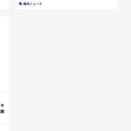
海外ニュース
テキ
に期