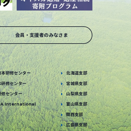
会員・支援者のみなさま
日本研修センター
北海道支部
本研修センター
宮城県支部
研修センター
山梨県支部
A International
富山県支部
関西支部
広島県支部