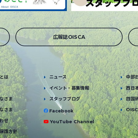
広報誌OISCA
とは
ニュース
中部
イベント・募集情報
西日
なさま
スタッフブログ
四国
なさま
OISC
Facebook
わせ
YouTube Channel
保護方針