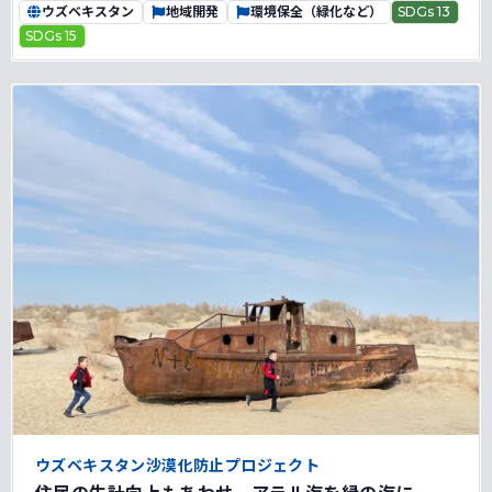
ウズベキスタン
地域開発
環境保全（緑化など）
SDGs 13
SDGs 15
ウズベキスタン沙漠化防止プロジェクト