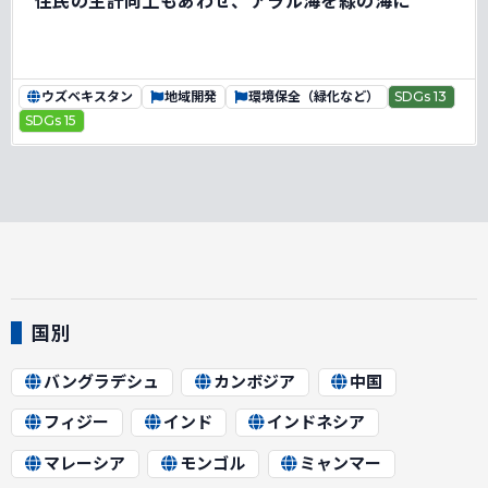
住民の生計向上もあわせ、アラル海を緑の海に
ウズベキスタン
地域開発
環境保全（緑化など）
SDGs 13
SDGs 15
国別
バングラデシュ
カンボジア
中国
フィジー
インド
インドネシア
マレーシア
モンゴル
ミャンマー