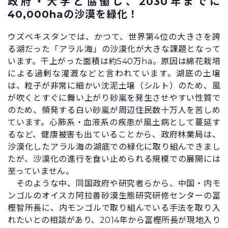
政府・大学と協働し、2030年までに
40,000haの沙漠を緑化！
ウズベキスタンでは、かつて、世界第4位の大きさを誇
る湖だった「アラル海」の沙漠化が大きな課題となって
います。干上がった面積は約540万ha。原因は綿花栽培
による過剰な灌漑などと言われています。湖底の土壌
は、粒子が非常に細かい沈泥土壌（シルト）のため、風
が吹くとすぐに舞い上がり砂嵐を発生させやすい性質で
のため、頻発する白い砂嵐が周辺住民数十万人を苦しめ
ています。心肺系・血液系の疾患が風土病として蔓延す
るなど、健康被害も出ていることから、政府林業局は、
沙漠化したアラル海の湖底での緑化に取り組んできまし
たが、沙漠化の進行を食い止められる規模での展開には
至っていません。
そのような中、同国政府や研究者らから、中国・内モ
ンゴルのオイスカ阿拉善砂漠生態研究研修センターの冨
樫智所長に、内モンゴルで取り組んでいる手法を取り入
れたいとの相談があり、2014年から冨樫所長が現地入り