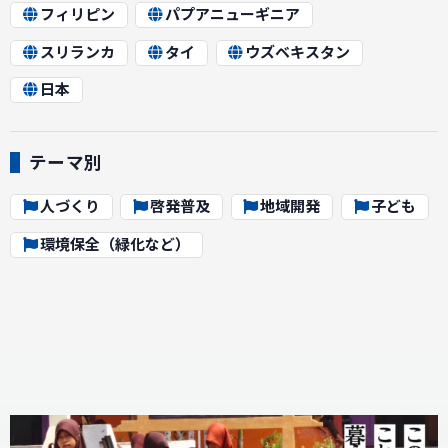
フィリピン
パプアニューギニア
スリランカ
タイ
ウズベキスタン
日本
テーマ別
人づくり
啓発普及
地域開発
子ども
環境保全（緑化など）