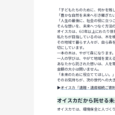
「子どもたちのために、何かを残
「豊かな自然を未来へ引き継ぎた
「人生の最後に、社会の役に立つ
そんな想いを、未来へつなぐ方法
オイスカは、60年以上にわたり
私たちが目指しているのは、木を
その地域で暮らす人々が、自ら森
切にしています。
一本の木は、やがて森になります
一人の学びは、やがて地域を変え
あなたから託された想いは、人を
金額の大小は問いません。
「未来のために役立ててほしい。
そのお気持ちが、次の世代への大
▶
オイスカ「遺贈・遺産相続ご寄
オイスカだから託せる未
オイスカでは、環境保全と人づく