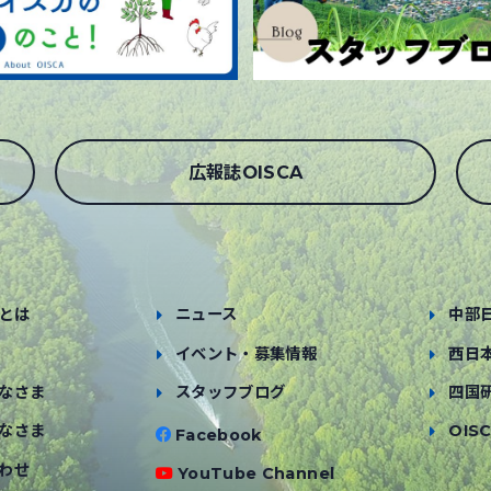
広報誌OISCA
とは
ニュース
中部
イベント・募集情報
西日
なさま
スタッフブログ
四国
なさま
OISC
Facebook
わせ
YouTube Channel