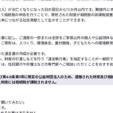
故人）がお亡くなりになった日の翌日から10か月以内です。期限内に
えて相続税の申告を行うことで、寄附された財産が相続税の非課税措置
未来につながる社会貢献として生かすことができます。
言書に記し、ご遺産の一部または全部をご家族以外の個人や公益団体な
、ご寄附は、人づくり、環境保全、農村開発、子どもたちへの環境教育
いた遺言書の作成が必要です。
め、財産の引渡しなどを行う「遺言執行者」を指定することが一般的で
ては、信託銀行や弁護士などの専門家へご相談いただくことをおすす
び第40条第1項に規定の公益財団法人のため、遺贈された財産及び相
た財産には相続税が課税されません。
け聞いてみたい」
ます。
決める必要はありません。