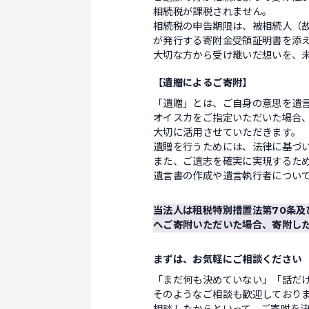
相続税が課税されません。
相続税の申告期限は、被相続人（
が発行する寄附金受領証明書を添
大切な方から受け継いだ想いを、
【
遺贈によるご寄附
】
「遺贈」とは、ご自身の意思を遺
オイスカをご指定いただいた場合
大切に活用させていただきます。
遺贈を行うためには、法律に基づ
また、ご遺志を確実に実現するた
遺言書の作成や遺言執行者につい
当法人は租税特別措置法第70条及
へご寄附いただいた場合、寄附し
まずは、お気軽にご相談ください
「まだ何も決めていない」「話だ
そのようなご相談も歓迎しており
相談したからといって、ご寄附を