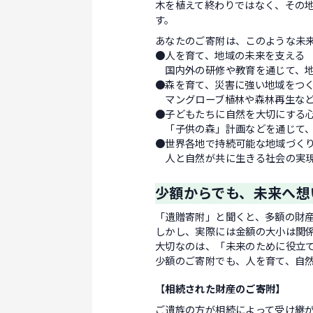
木を植えて終わりではなく、その
す。
あなたのご寄附は、このような未
●人を育て、地域の未来を支える
国内外の研修や教育を通じて、地
●森を育て、災害に強い地域をつ
マングローブ植林や森林再生など
●子どもたちに自然を大切にする
「子供の森」計画などを通じて、
●世界各地で持続可能な地域づく
人と自然が共に生きる社会の実現
少額からでも、未来へ想
「遺贈寄附」と聞くと、多額の財
しかし、実際には金額の大小は関
大切なのは、「未来のために役立
少額のご寄附でも、人を育て、自
【
相続された財産のご寄附】
ご遺族の方が相続によって受け継