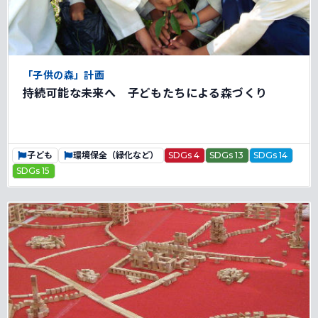
「子供の森」計画
持続可能な未来へ 子どもたちによる森づくり
子ども
環境保全（緑化など）
SDGs 4
SDGs 13
SDGs 14
SDGs 15