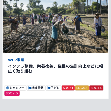
WFP事業
インフラ整備、栄養改善、住民の生計向上などに幅
広く取り組む
ミャンマー
地域開発
子ども
SDGs 1
SDGs 2
SDGs 4
SDGs 10