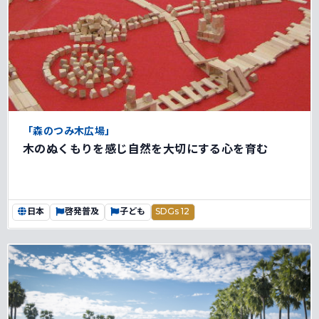
「森のつみ木広場」
木のぬくもりを感じ自然を大切にする心を育む
日本
啓発普及
子ども
SDGs 12