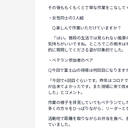
その後ももくもくと丁寧な作業をこなして
・女性同士の3人組
Q楽しんで作業いただけていますか？
「はい。普段の生活では見られない風景の
気持ちがいいですね。ところでこの樹木は
的に質問してくださる姿が印象的でした。
・ベテラン参加者のペア
Q今回で富士山の現場は何回目になります
「今回で4回目ぐらいです。昨年はコロナ
が出来てよかったです。また現場に来て改
した」とコメント。
作業の様子を拝見していてもベテランでし
多くの方々をひっぱりながら、リーダーと
活動地で距離を取りながらお弁当を食べ、
ていました。