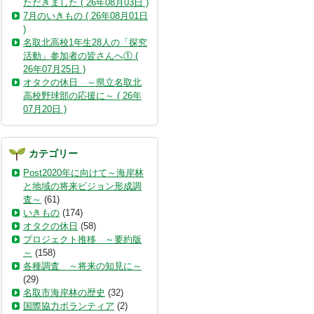
ただきました ( 26年08月03日 )
7月のいきもの ( 26年08月01日
)
名取北高校1年生28人の「探究
活動」参加者の皆さんへ① (
26年07月25日 )
オタクの休日 ～県立名取北
高校野球部の応援に～ ( 26年
07月20日 )
カテゴリー
Post2020年に向けて～海岸林
と地域の将来ビジョン形成調
査～
(61)
いきもの
(174)
オタクの休日
(58)
プロジェクト推移 ～要約版
～
(158)
各種調査 ～将来の知見に～
(29)
名取市海岸林の歴史
(32)
国際協力ボランティア
(2)