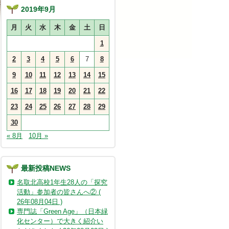
2019年9月
月
火
水
木
金
土
日
1
2
3
4
5
6
7
8
9
10
11
12
13
14
15
16
17
18
19
20
21
22
23
24
25
26
27
28
29
30
« 8月
10月 »
最新投稿NEWS
名取北高校1年生28人の「探究
活動」参加者の皆さんへ② (
26年08月04日 )
専門誌「Green Age」（日本緑
化センター）で大きく紹介い