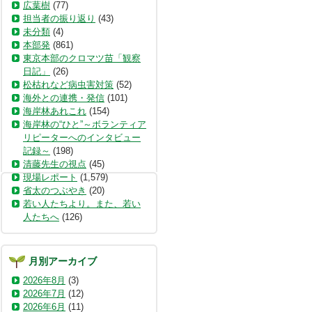
広葉樹
(77)
担当者の振り返り
(43)
未分類
(4)
本部発
(861)
東京本部のクロマツ苗「観察
日記」
(26)
松枯れなど病虫害対策
(52)
海外との連携・発信
(101)
海岸林あれこれ
(154)
海岸林の“ひと”～ボランティア
リピーターへのインタビュー
記録～
(198)
清藤先生の視点
(45)
現場レポート
(1,579)
省太のつぶやき
(20)
若い人たちより。また、若い
人たちへ
(126)
月別アーカイブ
2026年8月
(3)
2026年7月
(12)
2026年6月
(11)