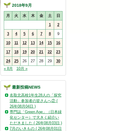
2018年9月
月
火
水
木
金
土
日
1
2
3
4
5
6
7
8
9
10
11
12
13
14
15
16
17
18
19
20
21
22
23
24
25
26
27
28
29
30
« 8月
10月 »
最新投稿NEWS
名取北高校1年生28人の「探究
活動」参加者の皆さんへ② (
26年08月04日 )
専門誌「Green Age」（日本緑
化センター）で大きく紹介い
ただきました ( 26年08月03日 )
7月のいきもの ( 26年08月01日