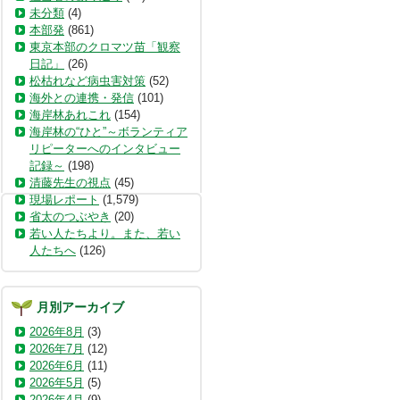
未分類
(4)
本部発
(861)
東京本部のクロマツ苗「観察
日記」
(26)
松枯れなど病虫害対策
(52)
海外との連携・発信
(101)
海岸林あれこれ
(154)
海岸林の“ひと”～ボランティア
リピーターへのインタビュー
記録～
(198)
清藤先生の視点
(45)
現場レポート
(1,579)
省太のつぶやき
(20)
若い人たちより。また、若い
人たちへ
(126)
月別アーカイブ
2026年8月
(3)
2026年7月
(12)
2026年6月
(11)
2026年5月
(5)
2026年4月
(9)