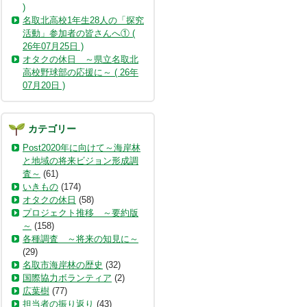
)
名取北高校1年生28人の「探究
活動」参加者の皆さんへ① (
26年07月25日 )
オタクの休日 ～県立名取北
高校野球部の応援に～ ( 26年
07月20日 )
カテゴリー
Post2020年に向けて～海岸林
と地域の将来ビジョン形成調
査～
(61)
いきもの
(174)
オタクの休日
(58)
プロジェクト推移 ～要約版
～
(158)
各種調査 ～将来の知見に～
(29)
名取市海岸林の歴史
(32)
国際協力ボランティア
(2)
広葉樹
(77)
担当者の振り返り
(43)