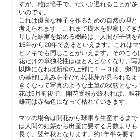
すが、雄は憶手で、だいぶ遅れることが多
いのです。
これは優良な種子を作るための自然の理と
考えられます。これまで樹木を観察してき
りした結実を始める樹齢は、人間が子供を
15年から20年であるといえます。これは
ヒノキでも同じことがいえます。そのころ
花だけの単独花性はほとんどなくなり、写
以降になれば新梢の上部に１～３個、卵円
の基部に丸みを帯びた雄花芽が見られるよ
きくなって写真のような土筆の状態となっ
花は5月前後で、開花受粉が終われば、雌
雄花は赤褐色になって枯れていきます。
マツの場合は開花から球果を生産するまで
は人間の妊娠から出産に要する月数よりも
長く、翌年秋となります。約1年半を要す