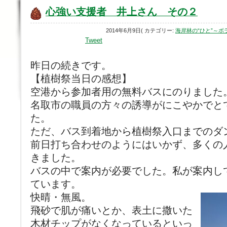
心強い支援者 井上さん その２
2014年6月9日( カテゴリー:
海岸林の“ひと”～
Tweet
昨日の続きです。
【植樹祭当日の感想】
空港から参加者用の無料バスにのりました
名取市の職員の方々の誘導がにこやかでと
た。
ただ、バス到着地から植樹祭入口までのダ
前日打ち合わせのようにはいかず、多くの
きました。
バスの中で案内が必要でした。私が案内し
ています。
快晴・無風。
飛砂で肌が痛いとか、表土に撒いた
木材チップがなくなっているといっ