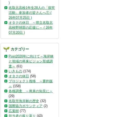
)
名取北高校1年生28人の「探究
活動」参加者の皆さんへ① (
26年07月25日 )
オタクの休日 ～県立名取北
高校野球部の応援に～ ( 26年
07月20日 )
カテゴリー
Post2020年に向けて～海岸林
と地域の将来ビジョン形成調
査～
(61)
いきもの
(174)
オタクの休日
(58)
プロジェクト推移 ～要約版
～
(158)
各種調査 ～将来の知見に～
(29)
名取市海岸林の歴史
(32)
国際協力ボランティア
(2)
広葉樹
(77)
担当者の振り返り
(43)