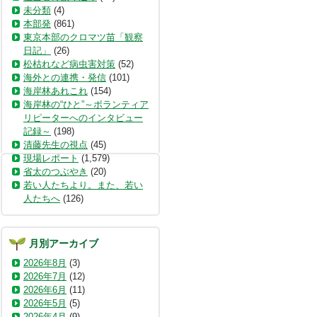
未分類
(4)
本部発
(861)
東京本部のクロマツ苗「観察
日記」
(26)
松枯れなど病虫害対策
(52)
海外との連携・発信
(101)
海岸林あれこれ
(154)
海岸林の“ひと”～ボランティア
リピーターへのインタビュー
記録～
(198)
清藤先生の視点
(45)
現場レポート
(1,579)
省太のつぶやき
(20)
若い人たちより。また、若い
人たちへ
(126)
月別アーカイブ
2026年8月
(3)
2026年7月
(12)
2026年6月
(11)
2026年5月
(5)
2026年4月
(9)