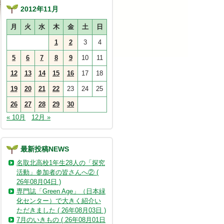
2012年11月
月
火
水
木
金
土
日
1
2
3
4
5
6
7
8
9
10
11
12
13
14
15
16
17
18
19
20
21
22
23
24
25
26
27
28
29
30
« 10月
12月 »
最新投稿NEWS
名取北高校1年生28人の「探究
活動」参加者の皆さんへ② (
26年08月04日 )
専門誌「Green Age」（日本緑
化センター）で大きく紹介い
ただきました ( 26年08月03日 )
7月のいきもの ( 26年08月01日