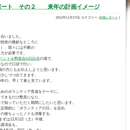
ポート その２ 来年の計画イメージ
2012年11月27日( カテゴリー:
現場レポート
)
し合いました。
や技術の微妙なところに
る）、我々には不断の
る力が必要です。
ベント＆懇親会in日比谷
の場で、
会なので口頭で行い、
国の方にもお伝えしようと思います。
が少しづつ出てきます。
6年の、早くて春と見ています。
ためのボランティア育成をテーマに。
とできるだけ懇意になり、
体で知っていただく期間にしたいと思います。
れ定期的に「ボランティアの日」を定め、
その後ちょっとノドも消毒する。
まずは12月1日（土）午後、
ニ講演会も。