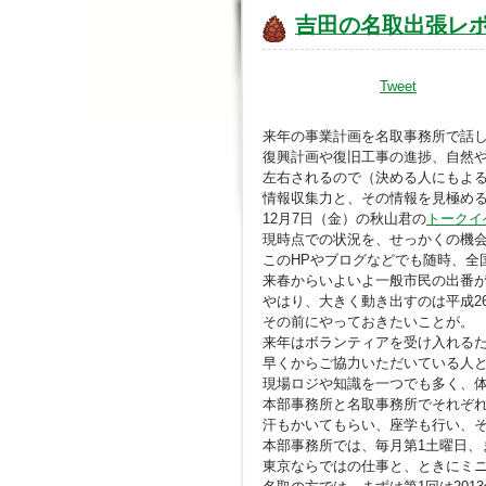
吉田の名取出張レ
Tweet
来年の事業計画を名取事務所で話
復興計画や復旧工事の進捗、自然
左右されるので（決める人にもよ
情報収集力と、その情報を見極め
12月7日（金）の秋山君の
トークイ
現時点での状況を、せっかくの機
このHPやブログなどでも随時、全
来春からいよいよ一般市民の出番
やはり、大きく動き出すのは平成2
その前にやっておきたいことが。
来年はボランティアを受け入れる
早くからご協力いただいている人
現場ロジや知識を一つでも多く、
本部事務所と名取事務所でそれぞ
汗もかいてもらい、座学も行い、
本部事務所では、毎月第1土曜日、
東京ならではの仕事と、ときにミ