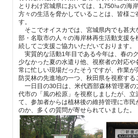
とりわけ宮城県においては、1,750㏊の
方々の生活を脅かしていることは、皆様ご
す。
そこでオイスカでは、宮城県内でも甚大
部・名取市の人々の海岸林再生活動支援を
続してご支援ご協力いただいております。
実質的な活動1年目である今年は、春のク
少なかった夏の水遣り他、視察者の対応や
常に忙しい現場だったそうですが、作業が
防災林の先進地の一つ、秋田県を視察する
一日目の30日は、米代西部森林管理署の
代市の「風の松原」を視察しましたが、立
て、参加者からは植林後の維持管理に市民
のか、多くの質問が寄せられていました。（林帯