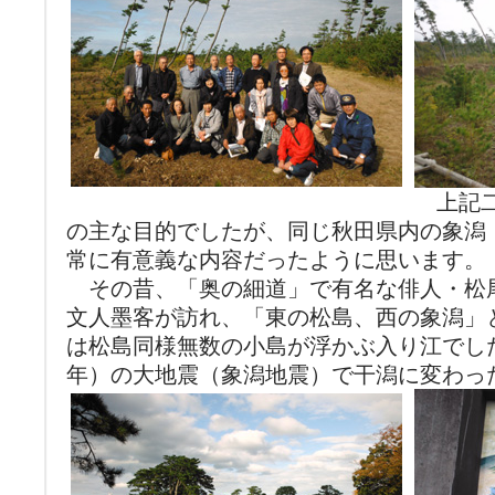
上記二
の主な目的でしたが、同じ秋田県内の象潟
常に有意義な内容だったように思います。
その昔、「奥の細道」で有名な俳人・松
文人墨客が訪れ、「東の松島、西の象潟」
は松島同様無数の小島が浮かぶ入り江でした
年）の大地震（象潟地震）で干潟に変わっ