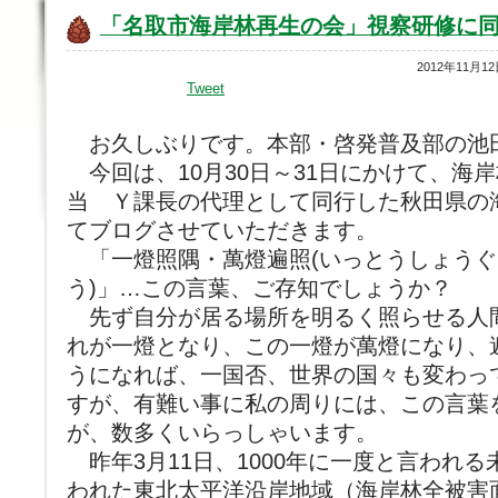
「名取市海岸林再生の会」視察研修に
2012年11月1
Tweet
お久しぶりです。本部・啓発普及部の池
今回は、10月30日～31日にかけて、海
当 Ｙ課長の代理として同行した秋田県の
てブログさせていただきます。
「一燈照隅・萬燈遍照(いっとうしょうぐ
う)」…この言葉、ご存知でしょうか？
先ず自分が居る場所を明るく照らせる人
れが一燈となり、この一燈が萬燈になり、遍
うになれば、一国否、世界の国々も変わっ
すが、有難い事に私の周りには、この言葉
が、数多くいらっしゃいます。
昨年3月11日、1000年に一度と言われ
われた東北太平洋沿岸地域（海岸林全被害面