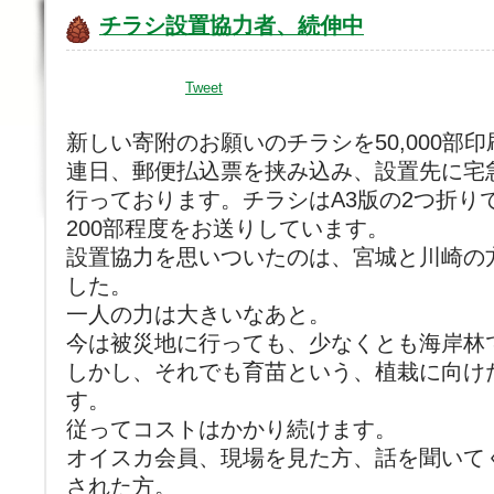
チラシ設置協力者、続伸中
Tweet
新しい寄附のお願いのチラシを50,000部
連日、郵便払込票を挟み込み、設置先に宅
行っております。チラシはA3版の2つ折り
200部程度をお送りしています。
設置協力を思いついたのは、宮城と川崎の
した。
一人の力は大きいなあと。
今は被災地に行っても、少なくとも海岸林
しかし、それでも育苗という、植栽に向け
す。
従ってコストはかかり続けます。
オイスカ会員、現場を見た方、話を聞いて
された方。