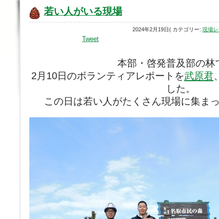
若い人がいる現場
2024年2月19日( カテゴリー:
現場レ
Tweet
本部・啓発普及部の林
2月10日のボランティアレポートを
武原君
した。
この日は若い人がたくさん現場に集ま