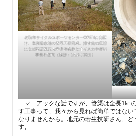
名取市サイクルスポーツセンターOPENに先駆
け、東側遊水地の管渠工事完成。排水先の広浦
に太田猛彦東京大学名誉教授とオイスカ中野理
事長を案内（撮影：2020年10月）
マニアックな話ですが、管渠は全長1㎞の
す工事って、我々から見れば簡単ではない
なりませんから。地元の若生技研さん、ど
す。