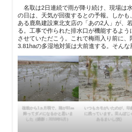
名取は2日連続で雨が降り続け、現場は水
の日は、天気が回復するとの予報。しかも
ある鹿島建設東北支店の「あの2人」が、
る。工事で作られた排水口が機能するよう
させていただこう。これで梅雨入り前に、閖
3.81haの多湿地対策は大前進する。そん
植栽から1ヵ月弱で、雨が81㎜
いつもカモがいたのが、印
降ってダメになるかと思いま
に残っています。田んぼじ
した（撮影：2018年5月）
あるまいし(笑)