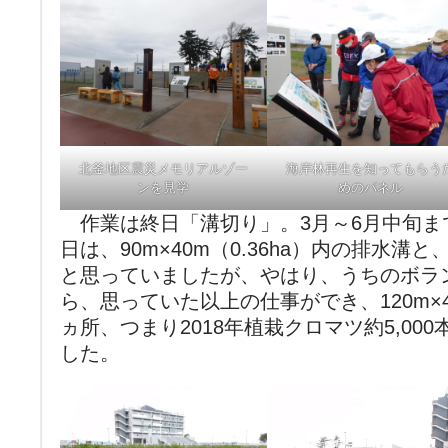
北釜地区震災メモリアルゾー
海岸林再生を知ってもらう
ンを見学
めのパネル
作業は終日「溝切り」。3月～6月中旬ま
日は、90m×40m（0.36ha）内の排水溝
と思っていましたが、やはり、うちのボラ
ら、思っていた以上の仕事ができ、120m×40
ヵ所、つまり2018年植栽クロマツ約5,00
した。