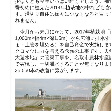
少なくとも今年いっぱい続くでしょう。補
番初めに植えた2014年植栽地の中なども
す。溝切り自体は徐々に少なくなると言っ
れません。
今月から来月にかけて、2017年植栽地
1,000m×幅4m×深1.5m）から広浦に排
ょ：土管を埋める）を自己資金で実施します。8.
クロマツに力を与える念願の工事です。去年
大遊水地」の管渠工事を、名取市農林水産
で実現し、一切滞水することが無くなりました
35,550本の改善に繋がります。