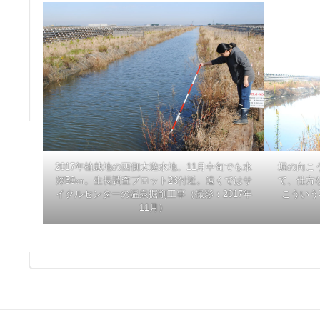
2017年植栽地の西側大遊水地。11月中旬でも水
堀の向こ
深50㎝。生長調査プロット26付近。遠くではサ
て、仕方
イクルセンターの温泉掘削工事（撮影：2017年
こういう
11月）