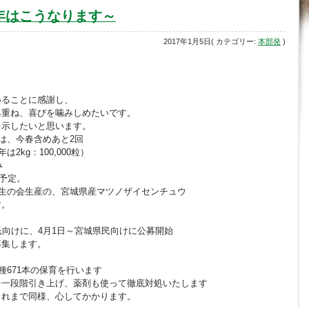
7年はこうなります～
2017年1月5日( カテゴリー:
本部発
)
。
いることに感謝し、
み重ね、喜びを噛みしめたいです。
を示したいと思います。
は、今春含めあと2回
年は2kg：100,000粒）
み
を予定。
生の会生産の、宮城県産マツノザイセンチュウ
す。
向けに、4月1日～宮城県民向けに公募開始
集します。
0種671本の保育を行います
一段階引き上げ、薬剤も使って徹底対処いたします
れまで同様、心してかかります。