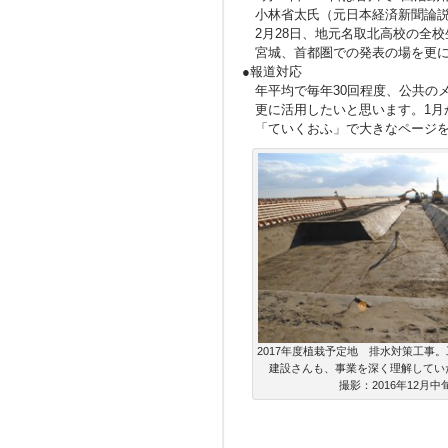
小林省太氏（元日本経済新聞論説
2月28日、地元名取北高校の全校
宮城、首都圏での発表の場を更に
●報道対応
年平均で毎年30回程度、公共の
更に活用したいと思います。1月か
「ていくおふ」で大きなページを
2017年度植栽予定地 排水対策工事
建設さんも、事業を深く理解してい
撮影：2016年12月中