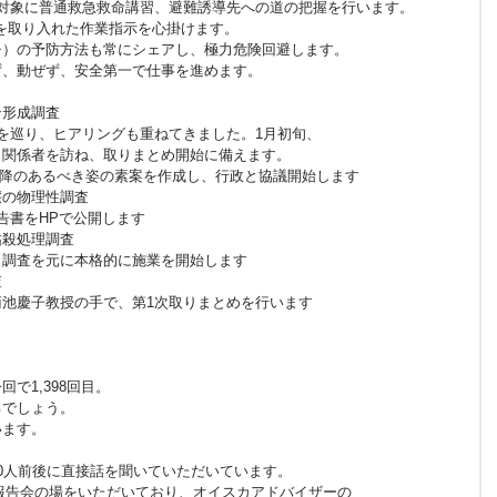
対象に普通救急救命講習、避難誘導先への道の把握を行います。
を取り入れた作業指示を心掛けます。
）の予防方法も常にシェアし、極力危険回避します。
、動ぜず、安全第一で仕事を進めます。
形成調査
巡り、ヒアリングも重ねてきました。1月初旬、
係者を訪ね、取りまとめ開始に備えます。
年以降のあるべき姿の素案を作成し、行政と協議開始します
の物理性調査
書をHPで公開します
殺処理調査
調査を元に本格的に施業を開始します
査
慶子教授の手で、第1次取りまとめを行います
回で1,398回目。
るでしょう。
ます。
,000人前後に直接話を聞いていただいています。
動報告会の場をいただいており、オイスカアドバイザーの