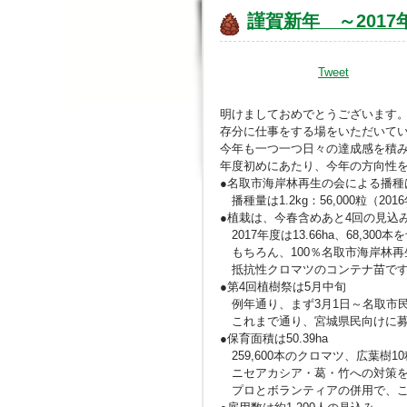
謹賀新年 ～201
Tweet
明けましておめでとうございます
存分に仕事をする場をいただいて
今年も一つ一つ日々の達成感を積
年度初めにあたり、今年の方向性
●名取市海岸林再生の会による播種
播種量は1.2kg：56,000粒（2016
●植栽は、今春含めあと4回の見込
2017年度は13.66ha、68,300本
もちろん、100％名取市海岸林再
抵抗性クロマツのコンテナ苗で
●第4回植樹祭は5月中旬
例年通り、まず3月1日～名取市民
これまで通り、宮城県民向けに募
●保育面積は50.39ha
259,600本のクロマツ、広葉樹1
ニセアカシア・葛・竹への対策を
プロとボランティアの併用で、こ