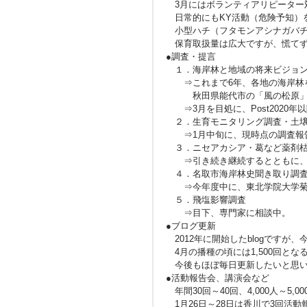
3月にはボランティアリピーター
日常的にもKY活動（危険予知）
小型ハチ（フタモンアシナガバチ
保育取扱量は広大ですが、慌てず
●調査・提言
１．海岸林と地域の将来ビジョン
⇒これまで6年、各地の海岸林を
秋田県能代市の「風の松原」関
⇒3月を目処に、Post2020
２．生育モニタリング調査・土壌
⇒1月中旬に、現時点の調査報告
３．ニセアカシア・葛など薬剤枯
⇒引き続き継続するとともに、
４．名取市海岸林史聞き取り調
⇒今年度中に、東北学院大学菊池
５．飛塩影響調査
⇒目下、専門家に相談中。
●ブログ更新
2012年に開始したblogですが、今
4月の播種の頃には1,500回とな
今後もほぼ毎日更新したいと思い
●活動報告会、講演会など
年間30回～40回、4,000人～5
1月26日～28日は香川で3回活