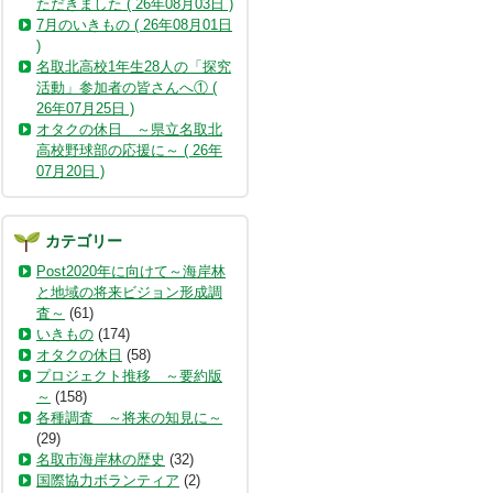
ただきました ( 26年08月03日 )
7月のいきもの ( 26年08月01日
)
名取北高校1年生28人の「探究
活動」参加者の皆さんへ① (
26年07月25日 )
オタクの休日 ～県立名取北
高校野球部の応援に～ ( 26年
07月20日 )
カテゴリー
Post2020年に向けて～海岸林
と地域の将来ビジョン形成調
査～
(61)
いきもの
(174)
オタクの休日
(58)
プロジェクト推移 ～要約版
～
(158)
各種調査 ～将来の知見に～
(29)
名取市海岸林の歴史
(32)
国際協力ボランティア
(2)