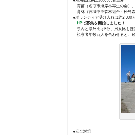
●雇用数は約1,200人の見込み
育苗（名取市海岸林再生の会）、
育林（宮城中央森林組合・松島森
●ボランティア受け入れは約2,000
HP
で募集を開始しました！
県内と県外比は5分、男女比もほぼ
視察者年数百人を合わせると、経
●安全対策