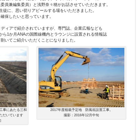
委員兼編集委員）と浅野奈々穂がお話させていただきます。
生徒に、思い切りアピールする場をいただきました。
確保したいと思っています。
メディアで紹介されていますが、専門誌、企業広報なども
ら1か月ANAの国際線機内とラウンジに設置される情報誌
割いてご紹介いただくことになりました。
。工事にあたる三和
2017年度植栽予定地 防風垣設置工事。
ただいています
撮影：2016年12月中旬
旬