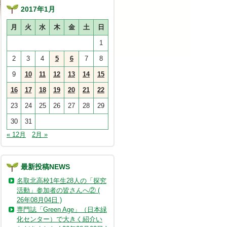
2017年1月
月
火
水
木
金
土
日
1
2
3
4
5
6
7
8
9
10
11
12
13
14
15
16
17
18
19
20
21
22
23
24
25
26
27
28
29
30
31
« 12月
2月 »
最新投稿NEWS
名取北高校1年生28人の「探究
活動」参加者の皆さんへ② (
26年08月04日 )
専門誌「Green Age」（日本緑
化センター）で大きく紹介い