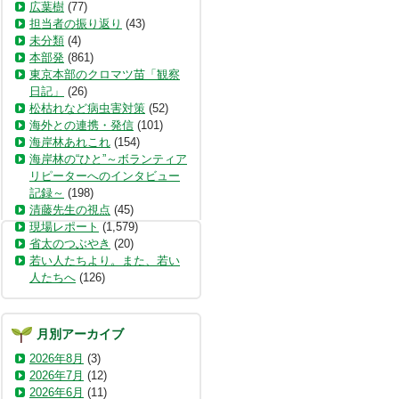
広葉樹
(77)
担当者の振り返り
(43)
未分類
(4)
本部発
(861)
東京本部のクロマツ苗「観察
日記」
(26)
松枯れなど病虫害対策
(52)
海外との連携・発信
(101)
海岸林あれこれ
(154)
海岸林の“ひと”～ボランティア
リピーターへのインタビュー
記録～
(198)
清藤先生の視点
(45)
現場レポート
(1,579)
省太のつぶやき
(20)
若い人たちより。また、若い
人たちへ
(126)
月別アーカイブ
2026年8月
(3)
2026年7月
(12)
2026年6月
(11)