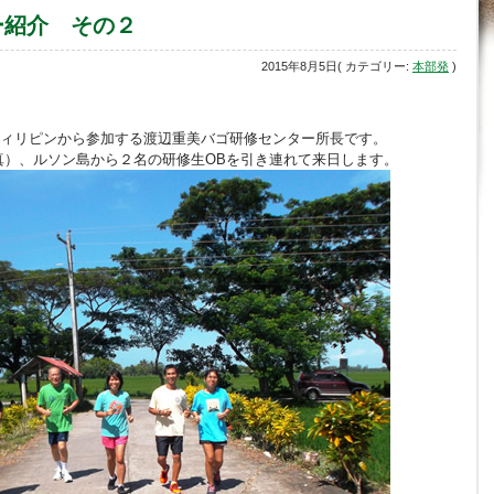
ー紹介 その２
2015年8月5日( カテゴリー:
本部発
)
ィリピンから参加する渡辺重美バゴ研修センター所長です。
真）、ルソン島から２名の研修生OBを引き連れて来日します。