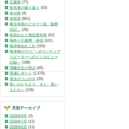
広葉樹
(77)
担当者の振り返り
(43)
未分類
(4)
本部発
(861)
東京本部のクロマツ苗「観察
日記」
(26)
松枯れなど病虫害対策
(52)
海外との連携・発信
(101)
海岸林あれこれ
(154)
海岸林の“ひと”～ボランティア
リピーターへのインタビュー
記録～
(198)
清藤先生の視点
(45)
現場レポート
(1,579)
省太のつぶやき
(20)
若い人たちより。また、若い
人たちへ
(126)
月別アーカイブ
2026年8月
(3)
2026年7月
(12)
2026年6月
(11)