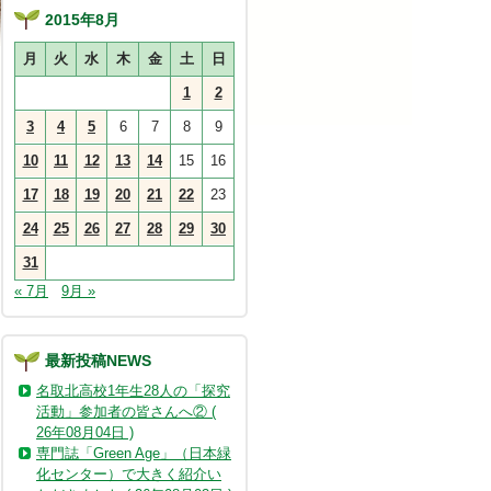
2015年8月
月
火
水
木
金
土
日
1
2
3
4
5
6
7
8
9
10
11
12
13
14
15
16
17
18
19
20
21
22
23
24
25
26
27
28
29
30
31
« 7月
9月 »
最新投稿NEWS
名取北高校1年生28人の「探究
活動」参加者の皆さんへ② (
26年08月04日 )
専門誌「Green Age」（日本緑
化センター）で大きく紹介い