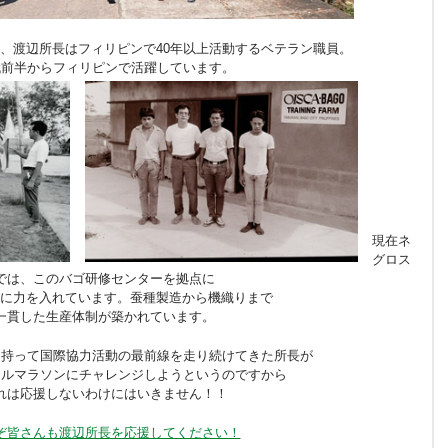
、渡辺所長はフィリピンで40年以上活動するベテラン職員。
代前半からフィリピンで活躍しています。
現在ネ
グロス
では、このバゴ研修センターを拠点に
に力を入れています。蚕種製造から機織りまで
一貫した生産体制が築かれています。
を持って国際協力活動の最前線を走り続けてきた所長が
フルマラソンにチャレンジしようというのですから
れは応援しないわけにはいきません！！
ぞ皆さんも渡辺所長を応援してください！