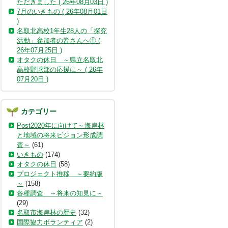
ただきました ( 26年08月03日 )
7月のいきもの ( 26年08月01日
)
名取北高校1年生28人の「探究
活動」参加者の皆さんへ① (
26年07月25日 )
オタクの休日 ～県立名取北
高校野球部の応援に～ ( 26年
07月20日 )
カテゴリー
Post2020年に向けて～海岸林
と地域の将来ビジョン形成調
査～
(61)
いきもの
(174)
オタクの休日
(58)
プロジェクト推移 ～要約版
～
(158)
各種調査 ～将来の知見に～
(29)
名取市海岸林の歴史
(32)
国際協力ボランティア
(2)