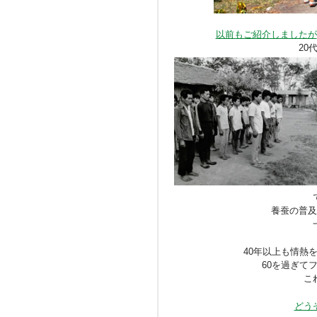
以前もご紹介しましたが
20
養蚕の普及
40年以上も情熱
60を過ぎて
こ
どう