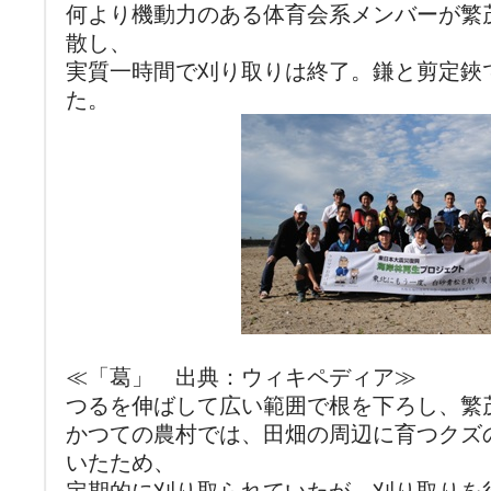
何より機動力のある体育会系メンバーが繁
散し、
実質一時間で刈り取りは終了。鎌と剪定鋏
た。
≪「葛」 出典：ウィキペディア≫
つるを伸ばして広い範囲で根を下ろし、繁
かつての農村では、田畑の周辺に育つクズ
いたため、