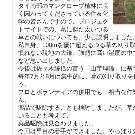
タイ南部のマングローブ植林に長
く関わってくださっている住友化
学の皆さんですので、プロジェク
トサイトでの、葛に似た太いつる
草との戦いについても、少し説明しました
私自身、100mを優に超えるつる草の刈り
慣れない現地の大鎌、強烈に高い湿度の中
など思い出しました。
今後は佐々木統括の言う「山芋理論」に基
毎年7月と8月は集中的に、葛の刈り取りを
う。
プロとボランティアの併用でも、相当な作
ん。
薬品で駆除することも検討しましたが、草
いることも考えて、
薬品駆除は見合わせました。
今回は早目の着手ができました。やっぱり