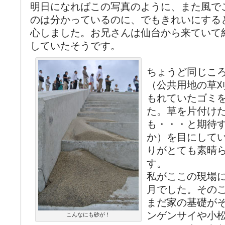
明日になればこの写真のように、また風で
のは分かっているのに、でもきれいにする
心しました。お兄さんは仙台から来ていて
していたそうです。
ちょうど同じこ
（公共用地の草
もれていたゴミ
た。草を片付け
も・・・と期待
か）を目にして
りがとても素晴
す。
私がここの現場に
月でした。その
まだ家の基礎が
ンゲンサイや小
こんなにも砂が！