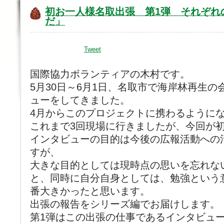
初お一人様名取出張 第1弾 それぞれ
だ」
Tweet
国際協力ボランティアの木村です。
5月30日～6月1日、名取市で海岸林再生
ューをしてきました。
4月からこのプロジェクトに携わるように
これまで3回現場に行きましたが、今回が
インタビューの目的は今後の広報活動への
すが、
大きな目的としては現時点の思いを忘れな
と、同時に自分自身としては、勉強という
番大きかったと思います。
出張の報告をシリーズ編でお届けします。
第1弾はこの出張の仕事であるインタビュ