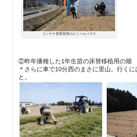
コンテナ苗育苗用のビニールハウス
②昨年播種した1年生苗の床替移植用の畑
＊さらに車で10分西のまさに里山。行く
と。