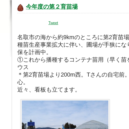
今年度の第２育苗場
Tweet
名取市の海から約9kmのところに第2育苗
種苗生産事業拡大に伴い、圃場が手狭にな
保を計画中。
①これから播種するコンテナ苗用（早く苗
ウス
＊第2育苗場より200m西。Tさんの自宅
心。
近々、看板も立てます。