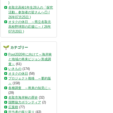
)
名取北高校1年生28人の「探究
活動」参加者の皆さんへ① (
26年07月25日 )
オタクの休日 ～県立名取北
高校野球部の応援に～ ( 26年
07月20日 )
カテゴリー
Post2020年に向けて～海岸林
と地域の将来ビジョン形成調
査～
(61)
いきもの
(174)
オタクの休日
(58)
プロジェクト推移 ～要約版
～
(158)
各種調査 ～将来の知見に～
(29)
名取市海岸林の歴史
(32)
国際協力ボランティア
(2)
広葉樹
(77)
担当者の振り返り
(43)