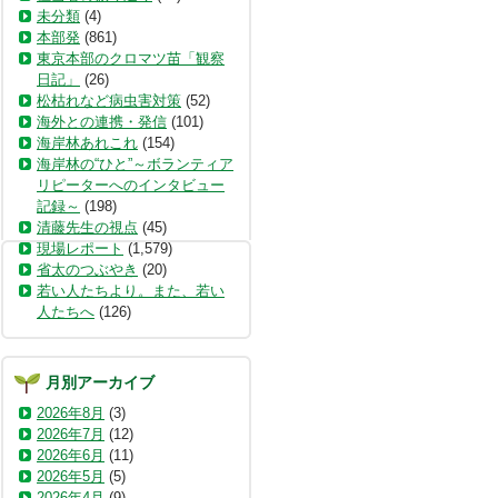
未分類
(4)
本部発
(861)
東京本部のクロマツ苗「観察
日記」
(26)
松枯れなど病虫害対策
(52)
海外との連携・発信
(101)
海岸林あれこれ
(154)
海岸林の“ひと”～ボランティア
リピーターへのインタビュー
記録～
(198)
清藤先生の視点
(45)
現場レポート
(1,579)
省太のつぶやき
(20)
若い人たちより。また、若い
人たちへ
(126)
月別アーカイブ
2026年8月
(3)
2026年7月
(12)
2026年6月
(11)
2026年5月
(5)
2026年4月
(9)