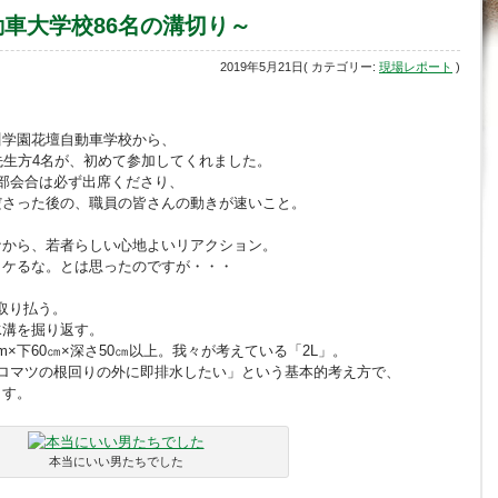
車大学校86名の溝切り～
2019年5月21日( カテゴリー:
現場レポート
)
川学園花壇自動車学校から、
先生方4名が、初めて参加してくれました。
部会合は必ず出席くださり、
ださった後の、職員の皆さんの動きが速いこと。
。
ナから、若者らしい心地よいリアクション。
イケるな。とは思ったのですが・・・
取り払う。
水溝を掘り返す。
×下60㎝×深さ50㎝以上。我々が考えている「2L」。
ロマツの根回りの外に即排水したい」という基本的考え方で、
ます。
本当にいい男たちでした