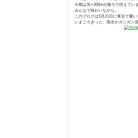
今期は3L×300mが後ろで控え
みんなで味わいながら。
このブログは5月21日に東京で書
いまごろきっと、雨水がガンガン