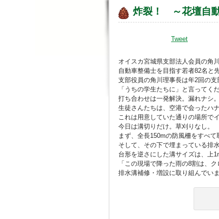
炸裂！ ～花壇自動
Tweet
オイスカ宮城県支部法人会員の角
自動車整備士を目指す若者82名と
支部役員の角川理事長は年2回の支
「うちの学生たちに」と言ってく
打ち合わせは一発解決。漏れナシ
生徒さんたちは、空港で会ったハ
これは用意していた通りの場所で
今日は溝切りだけ。草刈りなし。
まず、全長150mの防風柵をすべて
そして、その下で埋まっている排
台形を逆さにした溝サイズは、上1m
「この現場で降った雨の8割は、ク
排水溝補修・増設に取り組んでい