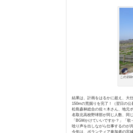
この15
結果は、計画をはるかに超え、大
150mの荒掘りを完了！（翌日の
松島森林総合の佐々木さん、地元
名取北高校野球部が同じ人数、同
「BGMかけていいですか？」「歌
唸り声を出しながら仕事するのが共
今年は、ボランティア参加者の宮