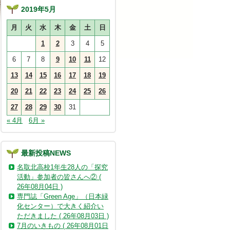
2019年5月
月
火
水
木
金
土
日
1
2
3
4
5
6
7
8
9
10
11
12
13
14
15
16
17
18
19
20
21
22
23
24
25
26
27
28
29
30
31
« 4月
6月 »
最新投稿NEWS
名取北高校1年生28人の「探究
活動」参加者の皆さんへ② (
26年08月04日 )
専門誌「Green Age」（日本緑
化センター）で大きく紹介い
ただきました ( 26年08月03日 )
7月のいきもの ( 26年08月01日