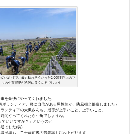
0mのおかげで、最も枯れそうだった2,000本以上のマ
ツの生育環境が格段に良くなるでしょう
仕事を豪快にやってくれました。
公募ボランティア、腰に自信がある男性陣が、防風柵全部戻しました）
ボランティアの大槻さんも、指導が上手いこと、上手いこと。
じ時間やってくれたら互角でしょうね。
っていいですか？」というのと、
通でした(笑)
城県民率も、二十歳前後の若者率も跳ね上がります。