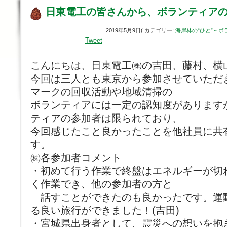
日東電工の皆さんから、ボランティア
2019年5月9日( カテゴリー:
海岸林の“ひと”～
Tweet
こんにちは、日東電工㈱の吉田、藤村、横
今回は三人とも東京から参加させていただ
マークの回収活動や地域清掃の
ボランティアには一定の認知度があります
ティアの参加者は限られており、
今回感じたこと良かったことを他社員に共
す。
㈱各参加者コメント
・初めて行う作業で終盤はエネルギーが切
く作業でき、他の参加者の方と
話すことができたのも良かったです。運
る良い旅行ができました！(吉田)
・宮城県出身者として、震災への想いを抱