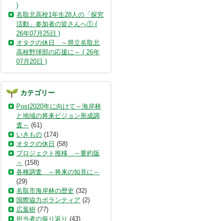
)
名取北高校1年生28人の「探究
活動」参加者の皆さんへ① (
26年07月25日 )
オタクの休日 ～県立名取北
高校野球部の応援に～ ( 26年
07月20日 )
カテゴリー
Post2020年に向けて～海岸林
と地域の将来ビジョン形成調
査～
(61)
いきもの
(174)
オタクの休日
(58)
プロジェクト推移 ～要約版
～
(158)
各種調査 ～将来の知見に～
(29)
名取市海岸林の歴史
(32)
国際協力ボランティア
(2)
広葉樹
(77)
担当者の振り返り
(43)