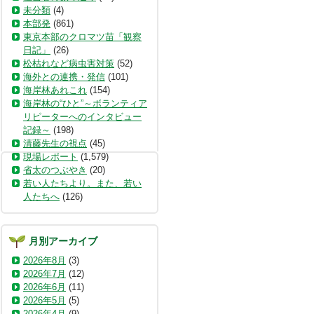
未分類
(4)
本部発
(861)
東京本部のクロマツ苗「観察
日記」
(26)
松枯れなど病虫害対策
(52)
海外との連携・発信
(101)
海岸林あれこれ
(154)
海岸林の“ひと”～ボランティア
リピーターへのインタビュー
記録～
(198)
清藤先生の視点
(45)
現場レポート
(1,579)
省太のつぶやき
(20)
若い人たちより。また、若い
人たちへ
(126)
月別アーカイブ
2026年8月
(3)
2026年7月
(12)
2026年6月
(11)
2026年5月
(5)
2026年4月
(9)