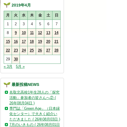
2019年4月
月
火
水
木
金
土
日
1
2
3
4
5
6
7
8
9
10
11
12
13
14
15
16
17
18
19
20
21
22
23
24
25
26
27
28
29
30
« 3月
5月 »
最新投稿NEWS
名取北高校1年生28人の「探究
活動」参加者の皆さんへ② (
26年08月04日 )
専門誌「Green Age」（日本緑
化センター）で大きく紹介い
ただきました ( 26年08月03日 )
7月のいきもの ( 26年08月01日