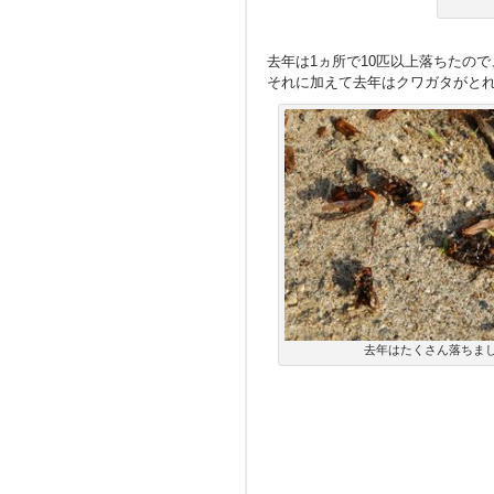
去年は1ヵ所で10匹以上落ちたの
それに加えて去年はクワガタがと
去年はたくさん落ちま