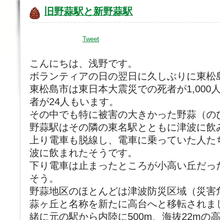
旧野蒜駅と新野蒜駅
Tweet
こんにちは、浅野です。
ボランティアの日の翌日に久しぶりに東松
東松島市は東日本大震災での死者が1,00
者が24人もいます。
その中でも特に被害の大きかった野蒜（の
野蒜駅はその隣の東名駅とともに津波に飲
上り電車も脱線し、電車に乗っていた人た
波に飲まれたそうです。
下り電車は止まったところが小高い丘だっ
そう。
野蒜地区のほとんどは津波防災区域（災害
蒜ヶ丘と名称を新たに高台へと移転されま
緒に元の駅から内陸に500m、海抜22mの高