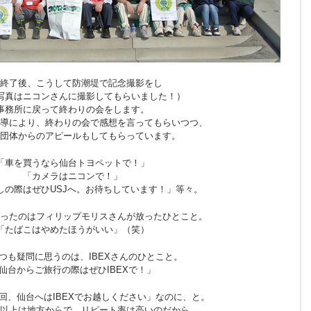
終了後、こうして防潮堤で記念撮影をし
写真はニコンさんに撮影してもらいました！）
事務所に戻って終わりの会をします。
導により、終わりの会で感想を言ってもらいつつ、
団体からのアピールもしてもらっています。
「車を買うなら仙台トヨペットで！」
「カメラはニコンで！」
しの際はぜひUSJへ。お待ちしています！」等々。
ったのはフィリップモリスさんが放ったひとこと。
「たばこはやめたほうがいい」（笑）
つも疑問に思うのは、IBEXさんのひとこと。
仙台からご旅行の際はぜひIBEXで！」
回、仙台へはIBEXでお越しください」なのに、と。
以上は地方からで、リピート率は高いのだから。