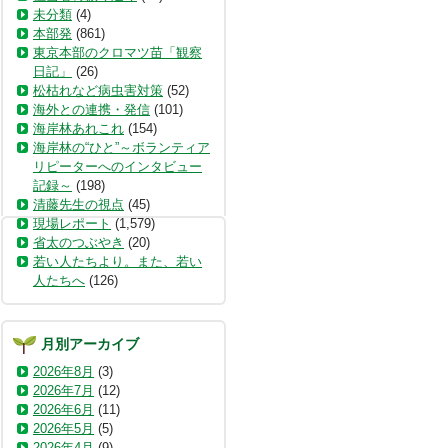
未分類
(4)
本部発
(861)
東京本部のクロマツ苗「観察
日記」
(26)
松枯れなど病虫害対策
(52)
海外との連携・発信
(101)
海岸林あれこれ
(154)
海岸林の“ひと”～ボランティア
リピーターへのインタビュー
記録～
(198)
清藤先生の視点
(45)
現場レポート
(1,579)
省太のつぶやき
(20)
若い人たちより。また、若い
人たちへ
(126)
月別アーカイブ
2026年8月
(3)
2026年7月
(12)
2026年6月
(11)
2026年5月
(5)
2026年4月
(9)