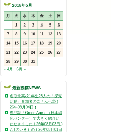
2018年5月
月
火
水
木
金
土
日
1
2
3
4
5
6
7
8
9
10
11
12
13
14
15
16
17
18
19
20
21
22
23
24
25
26
27
28
29
30
31
« 4月
6月 »
最新投稿NEWS
名取北高校1年生28人の「探究
活動」参加者の皆さんへ② (
26年08月04日 )
専門誌「Green Age」（日本緑
化センター）で大きく紹介い
ただきました ( 26年08月03日 )
7月のいきもの ( 26年08月01日