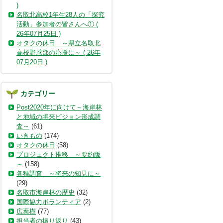
)
名取北高校1年生28人の「探究
活動」参加者の皆さんへ① (
26年07月25日 )
オタクの休日 ～県立名取北
高校野球部の応援に～ ( 26年
07月20日 )
カテゴリー
Post2020年に向けて～海岸林
と地域の将来ビジョン形成調
査～
(61)
いきもの
(174)
オタクの休日
(58)
プロジェクト推移 ～要約版
～
(158)
各種調査 ～将来の知見に～
(29)
名取市海岸林の歴史
(32)
国際協力ボランティア
(2)
広葉樹
(77)
担当者の振り返り
(43)