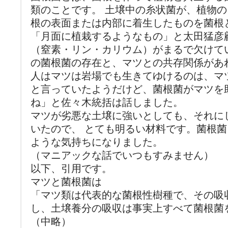
類のことです。 土壌中の糸状菌が、植物の
根の表面または内部に着生したものを菌根
「月面に植栽するようなもの」と太田猛彦
（窒素・リン・カリウム）がまるで欠けて
の菌根菌の存在と、マツとの共存関係があ
人はマツは岩場でも生きてゆけるのは、マ
と言っていたようだけど、菌根菌がマツを
ね」と佐々木統括は話しました。
マツが劣悪な土壌に強いとしても、それに
いたので、 とても明るい材料です。菌根
ような気持ちになりました。
（マニアックな話でいつもすみません）
以下、引用です。
マツと菌根菌は
「マツ類は代表的な菌根性樹種で、その吸
し、土壌養分の吸収は事実上すべて菌根菌
（中略）