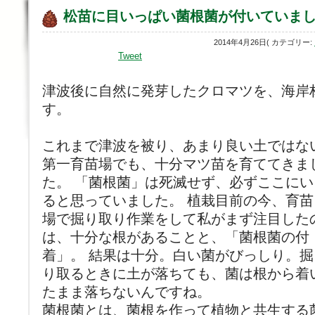
松苗に目いっぱい菌根菌が付いていま
2014年4月26日( カテゴリー:
Tweet
津波後に自然に発芽したクロマツを、海岸
す。
これまで津波を被り、あまり良い土ではな
第一育苗場でも、十分マツ苗を育ててきま
た。 「菌根菌」は死滅せず、必ずここにい
ると思っていました。 植栽目前の今、育苗
場で掘り取り作業をして私がまず注目した
は、十分な根があることと、「菌根菌の付
着」。 結果は十分。白い菌がびっしり。掘
り取るときに土が落ちても、菌は根から着
たまま落ちないんですね。
菌根菌とは、菌根を作って植物と共生する