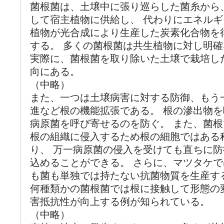
菌根菌は、土壌中に張り巡らした菌糸から
して宿主植物に供給し、 代わりにエネル
植物が光合成により生産した炭素化合物を
する。 多くの菌根菌は共生植物に対し明
実際に、菌根菌を取り除いた土壌で栽培し
向にある。
（中略）
また、一つは土壌病害に対する防御、もう
進など根の機能拡張である。 根の滲出物
病原菌を呼び寄せるのを防ぐ。 また、菌
根の組織に侵入するため根の細胞ではある
り、 万一病原菌の侵入を受けても直ちに
込めることができる。 さらに、マツタケ
も菌も単独では持たない抗菌物質を生産す
何種類かの菌根菌では根に接触して形態の
害抵抗性が向上する例が知られている。
（中略）