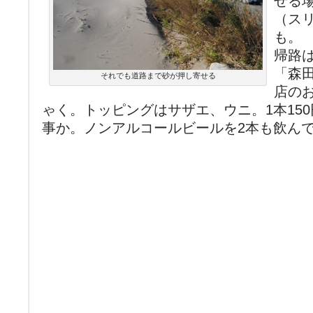
せる
（ス
も。
帰路
「森
それでも道路まで砂が押し寄せる
店の
ゃく。トッピングはサザエ、ウニ。1本15
事か。ノンアルコールビールを2本も飲ん