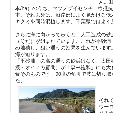
ん。1
本/ha）のうち、マツノザイセンチュウ抵抗
本。それ以外は、沿岸部によく見かける低
キグミを同時混植します。千葉県ではよく
さらに海に向かって歩くと、人工造成の砂
（そだ）が組まれています。これが平砂浦
め堆積し、狙い通りの効果を生んでいます
海が迫ります。
「平砂浦」の名の通りの砂浜はなく、太田
授・オイスカ顧問）が「森林飽和」にも大
食そのものです。90度の角度で波に切り取
た。
それ
ワー