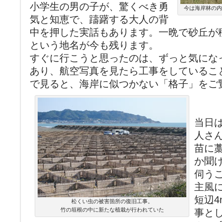
小学生の男の子が、驚くべき勇
今は海岸林の内
気と知恵で、躊躇する大人の背
中を押した実話もあります。一晩で砂丘が
という地名が今も残ります。
すぐに行こうと思ったのは、ずっと気にな
あり、航空写真を見たら工事をしていることが
で見ると、海岸に似つかない「格子」をご
当日
人さ
苗に
か聞
伺う
主風に
短辺
松くい虫の被害箇所の復旧工事。
竹の垣根の中に新たな植栽が行われていた
事と