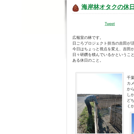
海岸林オタクの休
Tweet
広報室の林です。
日ごろプロジェクト担当の吉田が
今日はちょっと視点を変え、吉田
日々研鑽を積んでいるかというこ
ある休日のこと。
千
カ
か
し
ど
く