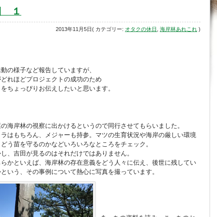
日 １
2013年11月5日( カテゴリー:
オタクの休日
,
海岸林あれこれ
)
活動の様子など報告していますが、
がどれほどプロジェクトの成功のため
とをちょっぴりお伝えしたいと思います。
葉の海岸林の視察に出かけるというので同行させてもらいました。
メラはもちろん、メジャーも持参。マツの生育状況や海岸の厳しい環境
らどう苗を守るのかなどいろいろなところをチェック。
かし、吉田が見るのはそれだけではありません。
ちらかといえば、海岸林の存在意義をどう人々に伝え、後世に残してい
かという、その事例について熱心に写真を撮っています。