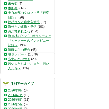
未分類
(4)
本部発
(861)
東京本部のクロマツ苗「観察
日記」
(26)
松枯れなど病虫害対策
(52)
海外との連携・発信
(101)
海岸林あれこれ
(154)
海岸林の“ひと”～ボランティア
リピーターへのインタビュー
記録～
(198)
清藤先生の視点
(45)
現場レポート
(1,579)
省太のつぶやき
(20)
若い人たちより。また、若い
人たちへ
(126)
月別アーカイブ
2026年8月
(3)
2026年7月
(12)
2026年6月
(11)
2026年5月
(5)
2026年4月
(9)