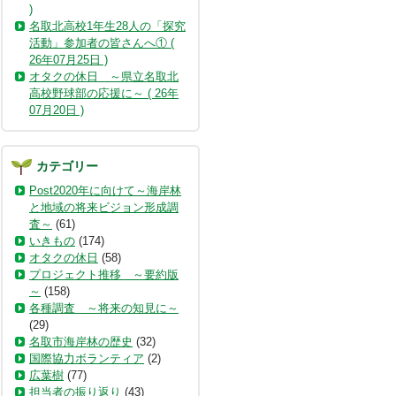
)
名取北高校1年生28人の「探究
活動」参加者の皆さんへ① (
26年07月25日 )
オタクの休日 ～県立名取北
高校野球部の応援に～ ( 26年
07月20日 )
カテゴリー
Post2020年に向けて～海岸林
と地域の将来ビジョン形成調
査～
(61)
いきもの
(174)
オタクの休日
(58)
プロジェクト推移 ～要約版
～
(158)
各種調査 ～将来の知見に～
(29)
名取市海岸林の歴史
(32)
国際協力ボランティア
(2)
広葉樹
(77)
担当者の振り返り
(43)