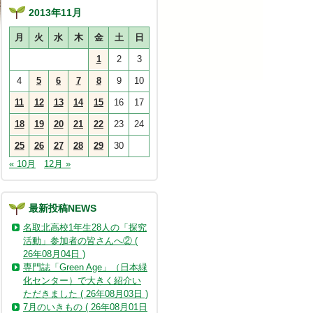
2013年11月
月
火
水
木
金
土
日
1
2
3
4
5
6
7
8
9
10
11
12
13
14
15
16
17
18
19
20
21
22
23
24
25
26
27
28
29
30
« 10月
12月 »
最新投稿NEWS
名取北高校1年生28人の「探究
活動」参加者の皆さんへ② (
26年08月04日 )
専門誌「Green Age」（日本緑
化センター）で大きく紹介い
ただきました ( 26年08月03日 )
7月のいきもの ( 26年08月01日