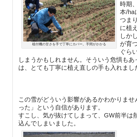
時期、
本/h
つまり
に植
しか
が育つ
植付機の甘さを手で丁寧にカバー。手間がかかる
ぐら
しまうかもしれません。そういう危惧もあっ
は、とても丁寧に植え直しの手も入れまし
この雪がどういう影響があるかわかりませ
った」という自信があります。
すこし、気が抜けてしまって、GW前半は
込んでしまいました。